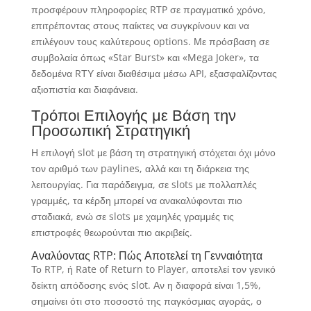
προσφέρουν πληροφορίες RTP σε πραγματικό χρόνο,
επιτρέποντας στους παίκτες να συγκρίνουν και να
επιλέγουν τους καλύτερους options. Με πρόσβαση σε
συμβολαία όπως «Star Burst» και «Mega Joker», τα
δεδομένα RΤΥ είναι διαθέσιμα μέσω API, εξασφαλίζοντας
αξιοπιστία και διαφάνεια.
Τρόποι Επιλογής με Βάση την
Προσωπική Στρατηγική
Η επιλογή slot με βάση τη στρατηγική στόχεται όχι μόνο
τον αριθμό των paylines, αλλά και τη διάρκεια της
λειτουργίας. Για παράδειγμα, σε slots με πολλαπλές
γραμμές, τα κέρδη μπορεί να ανακαλύφονται πιο
σταδιακά, ενώ σε slots με χαμηλές γραμμές τις
επιστροφές θεωρούνται πιο ακριβείς.
Αναλύοντας RTP: Πώς Αποτελεί τη Γενναιότητα
Το RTP, ή Rate of Return to Player, αποτελεί τον γενικό
δείκτη απόδοσης ενός slot. Αν η διαφορά είναι 1,5%,
σημαίνει ότι στο ποσοστό της παγκόσμιας αγοράς, ο