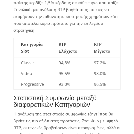
παίκτης κερδίζει 1,5% κέρδους σε κάθε ευρώ που παίζει.
Συνολικά, μια ανάλυση RTP βοηθά τους παίκτες να
εκτιμήσουν την πιθανότητα επιστροφής χρημάτων, κάτι
που αποτελεί κύριο πρότυπο για την επιλεγείσα
στρατηγική.
Κατηγορία
RTP
RTP
Slot
Ελάχιστο
Μέγιστο
Classic
94,8%
97,2%
Video
95,5%
98,0%
Progressive
93,0%
96,5%
Στατιστική Συμφωνία μεταξύ
διαφορετικών Κατηγοριών
Η ανάλυση της στατιστικής συμφωνίας εξηγεί που θα
βρείτε τις πιο αξιόπιστες προτάσεις. Στα slots με υψηλό
RTP, οι τεχνικές βραβεύσεων είναι περιορισμένες, αλλά οι