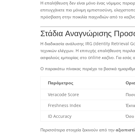
Η επαλήθευση δεν είναι μόνο ένας νόμιμος περιορ
επιτυγχάνετε πιο μόνιμη εμπιστοσύνη, ελαχιστοπο
πρόσβαση στην ποικιλία παιχνιδιών από το
καζίν
Στάδια Αναγνώρισης Προσ
Η διαδικασία ανάλυσης IRG (Identity Retrieval Go
τεχνικών ελέγχων. Η επιτυχής επαλήθευση περιλα
ασφαλούς εμπειρίας στο online
καζίνο
. Για εσάς 
Ο παρακάτω πίνακας περιέχει τα βασικά ημιαριθμ
Παράμετρος
Ορι
Veracode Score
Ποσο
Freshness Index
Έκτ
ID Accuracy
Όσο 
Περισσότερα στοιχεία ξεκινούν από την
αξιοπιστ