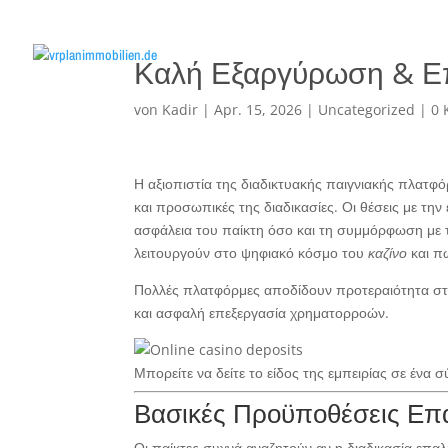
Καλή Εξαργύρωση & Ε
von
Kadir
|
Apr. 15, 2026
|
Uncategorized
|
0 
Η αξιοπιστία της διαδικτυακής παιγνιακής πλατφ
και προσωπικές της διαδικασίες. Οι θέσεις με τ
ασφάλεια του παίκτη όσο και τη συμμόρφωση με 
λειτουργούν στο ψηφιακό κόσμο του
καζίνο
και π
Πολλές πλατφόρμες αποδίδουν προτεραιότητα σ
και ασφαλή επεξεργασία χρηματορροών.
Μπορείτε να δείτε το είδος της εμπειρίας σε ένα 
Βασικές Προϋποθέσεις Ε
Οι παίκτες συχνά αναζητούν αν η διαδικασία επα