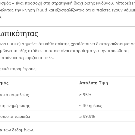
ισμός – είναι προσοχή στη στρατηγική διαχείρισης κινδύνου. Μπορείτε
ιώντας την κίνηση fraud και εξασφαλίζοντας ότι οι παίκτες έχουν νόμιμ
ο
.
ωπικότητας
vernance) σημαίνει ότι κάθε παίκτης χρειάζεται να διεκπεραιώσει μια σ
μβάνει τα εξής στάδια, τα οποία είναι απαραίτητα για την προώθηση
ο πρόνοια περιορίζει τα risks.
ητικά παραμέτρους:
σμός
Απόλυτη Τιμή
στό ασφαλείας
≥ 95%
αση ενημέρωσης
≤ 30 ημέρες
σωστά ταιριάζει
≥ 99.9%
ία
των δεδομένων.