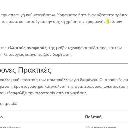
για την αποφυγή καθυστερήσεων. Χρησιμοποιήστε έναν αξιόπιστο τρόπο
ροποιημένα, και αποφύγετε την αρχική χρήση της εφαρμογής
4
τύπων
ω της
ελλιπούς αναφοράς
, της μειζόν τεχνικής εκπαίδευσης, και των
γή λειτουργίας
καζίνο
παίζουν διόρθωση.
ονες Πρακτικές
 εναλλακτική επέκταση των πρωτοκόλλων για διαφάνεια. Οι πρακτικές αυ
θήκευση, κρυπτογράφημα και ανάλυση της συμπεριφοράς. Εγκατάσταση
ου εξασφαλίζει την προστασία από επιχειρήσεις.
ις προφίλ:
ιο
Πολιτική
επαλήθευση
30 Δευτερόλεπτα