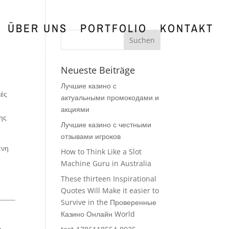
ÜBER UNS
PORTFOLIO
KONTAKT
Neueste Beiträge
Лучшие казино с
κές
актуальными промокодами и
акциями
ης
Лучшие казино с честными
отзывами игроков
πνη
How to Think Like a Slot
Machine Guru in Australia
These thirteen Inspirational
Quotes Will Make it easier to
Survive in the Проверенные
Казино Онлайн World
ν