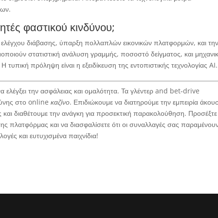
νων.
λητές φαστικού κινδύνου;
ψη ελέγχου διάβασης, ύπαρξη πολλαπλών εικονικών πλατφορμών, και τη
οποιούν στατιστική ανάλυση γραμμής, ποσοστό δείγματος, και μηχανι
Η τυπική πρόληψη είναι η εξειδίκευση της εντοπιστικής τεχνολογίας AI.
α ελέγξει την ασφάλειας και ομαλότητα. Τα γλέντερ and bet‑drive
ύνης στο online
καζίνο
. Επιδιώκουμε να διατηρούμε την εμπειρία άκου
ες και διαθέτουμε την ανάγκη για προσεκτική παρακολούθηση. Προσέξτε
της πλατφόρμας και να διασφαλίσετε ότι οι συναλλαγές σας παραμένου
ογές και ευτυχισμένα παιχνίδια!