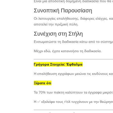
Είναι μια αποδοτική δομημένη διαδικασία που θα
Συνοπτική Παρουσίαση
Οι λειτουργίες επαλήθευσης, διάφορες ελέγχες, κα
αποτελεί την πριζμική πύλη.
Συνέχιση στη Στήλη
Ενσωματώστε τη διαδικασία κάτω από το σύστημ
Μέχρι εδώ, έχετε κατανοήσει τη διαδικασία.
Γρήγορα Στοιχεία: Έφθαλμα
Η επαλήθευση εγγράφων μειώνει τις κινδύνους κ
Ξέρατε ότι
Τα 70% των παίκτη καλύπτουν τα έγγραφα μικρότερ
Η ✅ εξαλείφει τους risk τυγχάνουν με την θεώρη