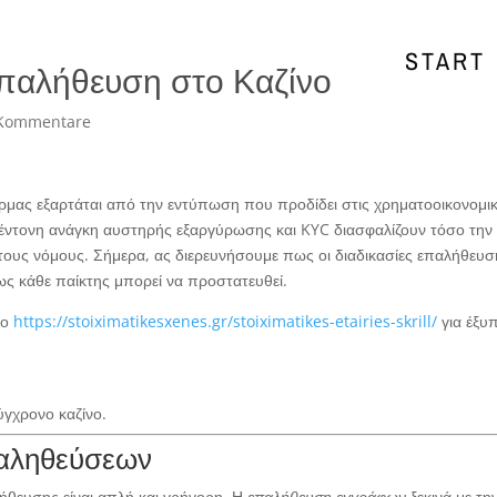
START
παλήθευση στο Καζίνο
Kommentare
όρμας εξαρτάται από την εντύπωση που προδίδει στις χρηματοοικονομι
ην έντονη ανάγκη αυστηρής εξαργύρωσης και KYC διασφαλίζουν τόσο την
τους νόμους. Σήμερα, ας διερευνήσουμε πως οι διαδικασίες επαλήθευσ
ως κάθε παίκτης μπορεί να προστατευθεί.
το
https://stoiximatikesxenes.gr/stoiximatikes-etairies-skrill/
για έξυ
σύγχρονο καζίνο.
παληθεύσεων
λήθευσης είναι απλή και γρήγορη. Η
επαλήθευση εγγράφων
ξεκινά με τη