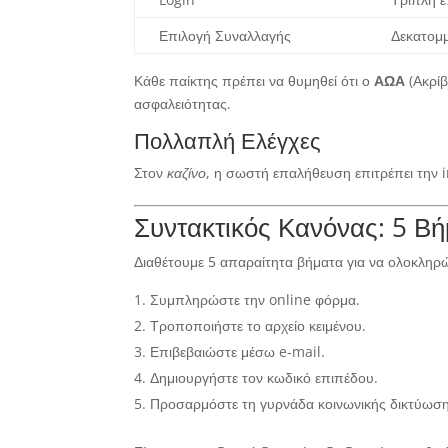
Επιλογή Συναλλαγής
Δεκατομμ
Κάθε παίκτης πρέπει να θυμηθεί ότι ο
ΑΩΑ
(Ακρίβ
ασφαλειότητας.
Πολλαπλή Ελέγχες
Στον
καζίνο
, η σωστή επαλήθευση επιτρέπει την in
Συντακτικός Κανόνας: 5 Βή
Διαθέτουμε 5 απαραίτητα βήματα για να ολοκληρ
Συμπληρώστε την online φόρμα.
Τροποποιήστε το αρχείο κειμένου.
Επιβεβαιώστε μέσω e‑mail.
Δημιουργήστε τον κωδικό επιπέδου.
Προσαρμόστε τη γυρνάδα κοινωνικής δικτύωση