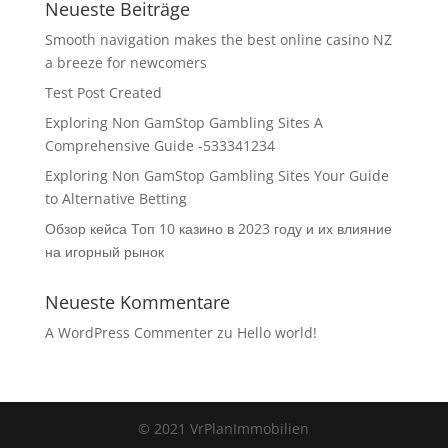
Neueste Beiträge
Smooth navigation makes the best online casino NZ
a breeze for newcomers
Test Post Created
Exploring Non GamStop Gambling Sites A
Comprehensive Guide -533341234
Exploring Non GamStop Gambling Sites Your Guide
to Alternative Betting
Обзор кейса Топ 10 казино в 2023 году и их влияние
на игорный рынок
Neueste Kommentare
A WordPress Commenter
zu
Hello world!
© 2021 VrPlanImmobilien