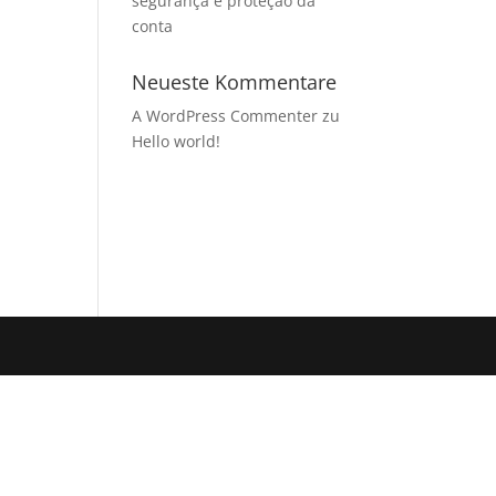
segurança e proteção da
conta
Neueste Kommentare
A WordPress Commenter
zu
Hello world!