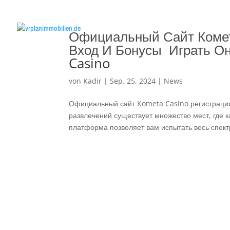
Официальный Сайт Комета
Вход И Бонусы ️ Играть
Casino
von
Kadir
|
Sep. 25, 2024
|
News
Официальный сайт Kometa Casino регистрация
развлечений существует множество мест, где 
платформа позволяет вам испытать весь спектр