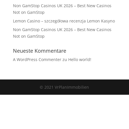
Non GamStop Casinos UK 2026 – Best New Casinos
Not on GamStop
Lemon Casino – szczegółowa recenzja Lemon Kasyno
Non GamStop Casinos UK 2026 – Best New Casinos
Not on GamStop
Neueste Kommentare
A WordPress Commenter
zu
Hello world!
© 2021 VrPlanImmobilien