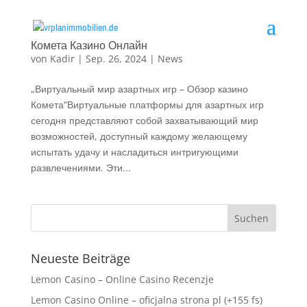
Комета Казино Онлайн
von
Kadir
|
Sep. 26, 2024
|
News
„Виртуальный мир азартных игр – Обзор казино
Комета“Виртуальные платформы для азартных игр
сегодня представляют собой захватывающий мир
возможностей, доступный каждому желающему
испытать удачу и насладиться интригующими
развлечениями. Эти...
Neueste Beiträge
Lemon Casino – Online Casino Recenzje
Lemon Casino Online – oficjalna strona pl (+155 fs)