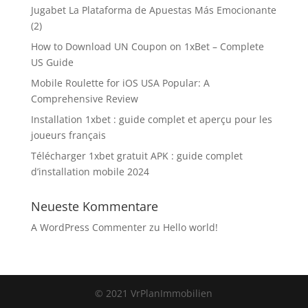
Jugabet La Plataforma de Apuestas Más Emocionante
(2)
How to Download UN Coupon on 1xBet – Complete
US Guide
Mobile Roulette for iOS USA Popular: A
Comprehensive Review
Installation 1xbet : guide complet et aperçu pour les
joueurs français
Télécharger 1xbet gratuit APK : guide complet
d’installation mobile 2024
Neueste Kommentare
A WordPress Commenter
zu
Hello world!
© 2021 VrPlanImmobilien