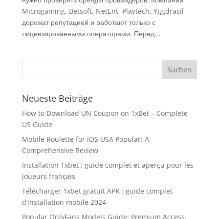
Microgaming, Betsoft, NetEnt, Playtech, Yggdrasil
дорожат репутацией и работают только с
лицензированными операторами. Перед...
Neueste Beiträge
How to Download UN Coupon on 1xBet – Complete
US Guide
Mobile Roulette for iOS USA Popular: A
Comprehensive Review
Installation 1xbet : guide complet et aperçu pour les
joueurs français
Télécharger 1xbet gratuit APK : guide complet
d’installation mobile 2024
Popular OnlyFans Models Guide: Premium Access,