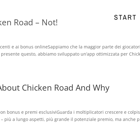
START
ken Road – Not!
incenti e ai bonus onlineSappiamo che la maggior parte dei giocator
do presente questo, abbiamo sviluppato un’app ottimizzata per Chic
 About Chicken Road And Why
on bonus e premi esclusiviGuarda i moltiplicatori crescere e colpis
e – più a lungo aspetti, più grande il potenziale premio, ma anche p