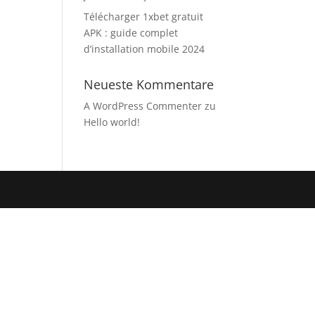
Télécharger 1xbet gratuit
APK : guide complet
d’installation mobile 2024
Neueste Kommentare
A WordPress Commenter
zu
Hello world!