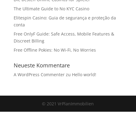
The Ultimate Guide to No KYC Casino
Elitespin Casino: Guia de segurança e proteção da
conta
Free OnlyF Guide: Safe Access, Mobile Features &
Discreet Billing
Free Offline Pokies: No Wi-Fi, No Worries
Neueste Kommentare
A WordPress Commenter
zu
Hello world!
© 2021 VrPlanImmobilien