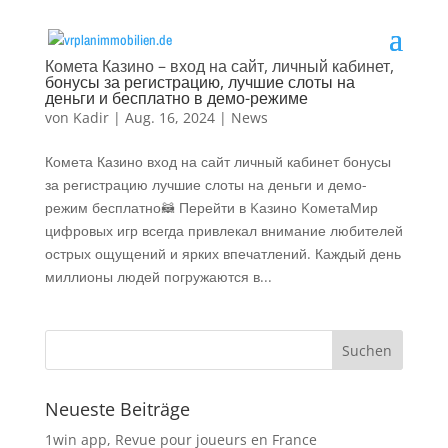
Комета Казино – вход на сайт, личный кабинет,
бонусы за регистрацию, лучшие слоты на
деньги и бесплатно в демо-режиме
von
Kadir
|
Aug. 16, 2024
|
News
Комета Казино вход на сайт личный кабинет бонусы
за регистрацию лучшие слоты на деньги и демо-
режим бесплатно🦝 Перейти в Kазино KометаМир
цифровых игр всегда привлекал внимание любителей
острых ощущений и ярких впечатлений. Каждый день
миллионы людей погружаются в...
Neueste Beiträge
1win app, Revue pour joueurs en France