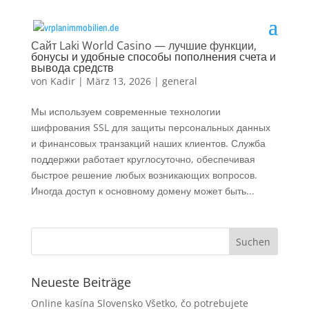
Сайт Laki World Casino — лучшие функции,
бонусы и удобные способы пополнения счета и
вывода средств
von
Kadir
|
März 13, 2026
|
general
Мы используем современные технологии
шифрования SSL для защиты персональных данных
и финансовых транзакций наших клиентов. Служба
поддержки работает круглосуточно, обеспечивая
быстрое решение любых возникающих вопросов.
Иногда доступ к основному домену может быть...
Neueste Beiträge
Online kasína Slovensko Všetko, čo potrebujete