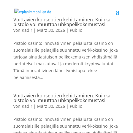
Voittavien konseptien kehittäminen: Kuinka
pistolo voi muuttaa uhkapelikokemustasi
von
Kadir
|
März 30, 2026
|
Public
Pistolo Kasino: Innovatiivinen pelialusta Kasino on
suomalaisille pelaajille suunnattu verkkokasino, joka
tarjoaa ainutlaatuisen pelikokemuksen yhdistämällä
perinteiset maksutavat ja modernit kryptovaluutat.
Tämä innovatiivinen lähestymistapa tekee
pelaamisesta...
Voittavien konseptien kehittäminen: Kuinka
pistolo voi muuttaa uhkapelikokemustasi
von
Kadir
|
März 30, 2026
|
Public
Pistolo Kasino: Innovatiivinen pelialusta Kasino on
suomalaisille pelaajille suunnattu verkkokasino, joka
tarjoaa ainutlaatuisen pelikokemuksen yhdistämällä