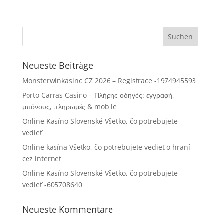
Neueste Beiträge
Monsterwinkasino CZ 2026 – Registrace -1974945593
Porto Carras Casino – Πλήρης οδηγός: εγγραφή,
μπόνους, πληρωμές & mobile
Online Kasíno Slovenské Všetko, čo potrebujete
vedieť
Online kasína Všetko, čo potrebujete vedieť o hraní
cez internet
Online Kasíno Slovenské Všetko, čo potrebujete
vedieť -605708640
Neueste Kommentare