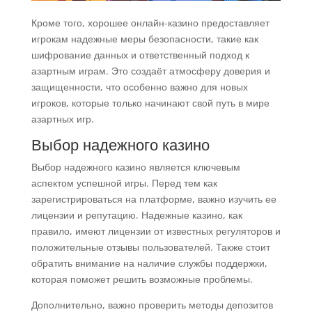
Кроме того, хорошее онлайн-казино предоставляет
игрокам надежные меры безопасности, такие как
шифрование данных и ответственный подход к
азартным играм. Это создаёт атмосферу доверия и
защищенности, что особенно важно для новых
игроков, которые только начинают свой путь в мире
азартных игр.
Выбор надежного казино
Выбор надежного казино является ключевым
аспектом успешной игры. Перед тем как
зарегистрироваться на платформе, важно изучить ее
лицензии и репутацию. Надежные казино, как
правило, имеют лицензии от известных регуляторов и
положительные отзывы пользователей. Также стоит
обратить внимание на наличие службы поддержки,
которая поможет решить возможные проблемы.
Дополнительно, важно проверить методы депозитов