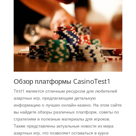
Обзор платформы CasinoTest1
Test1 является отличным ресурсом для любителей
азартных игр, предлагающим детальную
информацию о лучших онлайн-казино. На этом сайте
вы найдете обзоры различных платформ, советы по
стратегиям и полезные материалы для игроков.
Также представлены актуальные новости из мира
азартных игр, что позволяет оставаться в курсе