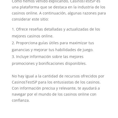
Como hemos venido explicando, CasinosTestSP es
una plataforma que se destaca en la industria de los
casinos online. A continuación, algunas razones para
considerar este sitio:
Ofrece reseñas detalladas y actualizadas de los
mejores casinos online.
Proporciona guías útiles para maximizar tus
ganancias y mejorar tus habilidades de juego.
Incluye información sobre las mejores
promociones y bonificaciones disponibles.
No hay igual a la cantidad de recursos ofrecidos por
CasinosTestSP para los entusiastas de los casinos.
Con información precisa y relevante, te ayudará a
navegar por el mundo de los casinos online con
confianza.