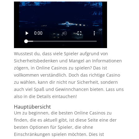
Wusstest du, dass viele Spieler aufgrund von
Sicherheitsbedenken und Mangel an Informationen
zögern, in Online Casinos zu spielen? Das ist
vollkommen verständlich. Doch das richtige Casino
zu wählen, kann dir nicht nur Sicherheit, sondern
auch viel Spaß und Gewinnchancen bieten. Lass uns
also in die Details eintauchen!
Hauptübersicht
Um zu beginnen, die besten Online Casinos zu
finden, die es aktuell gibt, ist diese Seite eine der
besten Optionen für Spieler, die ohne
Einschränkungen spielen möchten. Dies ist