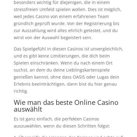
besonders wichtig für diejenigen, die in einem
stressfreien Umfeld spielen wollen. Dies ist möglich,
weil jedes Casino von einem erfahrenen Team
gründlich geprüft wurde. Von der Registrierung bis
zur Auszahlung wird alles ehrlich getestet, und du
wirst von der Auswahl begeistert sein.
Das Spielgefühl in diesen Casinos ist unvergleichlich,
und es gibt keine Limitierungen, die dich beim
Spielen einschränken. Wenn du nach einem Ort
suchst, an dem du deine Lieblingskartenspiele
genießen kannst, ohne dass OASIS oder Lugas dein
Erlebnis beeinträchtigen, dann bist du hier genau
richtig.
Wie man das beste Online Casino
auswählt
Es ist ganz einfach, die perfekten Casinos
auszuwählen, wenn du diesen Schritten folgst: