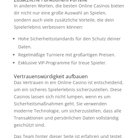
In anderen Worten, die besten Online Casinos bieten
dir nicht nur eine große Auswahl an Spielen,
sondern auch viele zusätzliche Vorteile, die dein
Spielerlebnis verbessern können:
Hohe Sicherheitsstandards für den Schutz deiner
Daten.
Regelmäßige Turniere mit großartigen Preisen.
Exklusive VIP-Programme für treue Spieler.
Vertrauenswürdigkeit aufbauen
Das Vertrauen in ein Online Casino ist entscheidend,
um ein sicheres Spielerlebnis sicherzustellen. Diese
Casinos lassen sich nicht lumpen, wenn es um
Sicherheitsmaßnahmen geht. Sie verwenden
moderne Technologie, um sicherzustellen, dass alle
Transaktionen und persönlichen Daten vollständig
geschützt sind.
Das Team hinter dieser Seite ist erfahren und testet