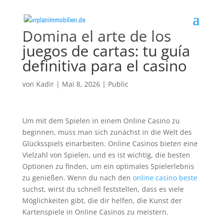
Domina el arte de los
juegos de cartas: tu guía
definitiva para el casino
von
Kadir
|
Mai 8, 2026
|
Public
Um mit dem Spielen in einem Online Casino zu
beginnen, muss man sich zunächst in die Welt des
Glücksspiels einarbeiten. Online Casinos bieten eine
Vielzahl von Spielen, und es ist wichtig, die besten
Optionen zu finden, um ein optimales Spielerlebnis
zu genießen. Wenn du nach den
online casino beste
suchst, wirst du schnell feststellen, dass es viele
Möglichkeiten gibt, die dir helfen, die Kunst der
Kartenspiele in Online Casinos zu meistern.