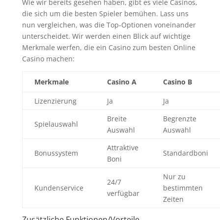
Wie wir bereits gesehen haben, gibt es viele Casinos,
die sich um die besten Spieler bemühen. Lass uns
nun vergleichen, was die Top-Optionen voneinander
unterscheidet. Wir werden einen Blick auf wichtige
Merkmale werfen, die ein Casino zum besten Online
Casino machen:
Merkmale
Casino A
Casino B
Lizenzierung
Ja
Ja
Breite
Begrenzte
Spielauswahl
Auswahl
Auswahl
Attraktive
Bonussystem
Standardboni
Boni
Nur zu
24/7
Kundenservice
bestimmten
verfügbar
Zeiten
Zusätzliche Funktionen/Vorteile