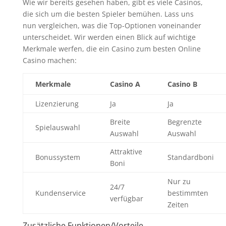
Wie wir bereits gesehen haben, gibt es viele Casinos,
die sich um die besten Spieler bemühen. Lass uns
nun vergleichen, was die Top-Optionen voneinander
unterscheidet. Wir werden einen Blick auf wichtige
Merkmale werfen, die ein Casino zum besten Online
Casino machen:
Merkmale
Casino A
Casino B
Lizenzierung
Ja
Ja
Breite
Begrenzte
Spielauswahl
Auswahl
Auswahl
Attraktive
Bonussystem
Standardboni
Boni
Nur zu
24/7
Kundenservice
bestimmten
verfügbar
Zeiten
Zusätzliche Funktionen/Vorteile