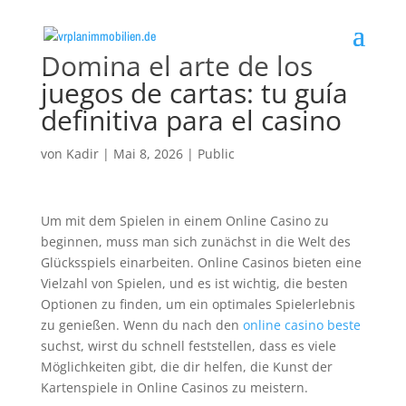
Domina el arte de los
juegos de cartas: tu guía
definitiva para el casino
von
Kadir
|
Mai 8, 2026
|
Public
Um mit dem Spielen in einem Online Casino zu
beginnen, muss man sich zunächst in die Welt des
Glücksspiels einarbeiten. Online Casinos bieten eine
Vielzahl von Spielen, und es ist wichtig, die besten
Optionen zu finden, um ein optimales Spielerlebnis
zu genießen. Wenn du nach den
online casino beste
suchst, wirst du schnell feststellen, dass es viele
Möglichkeiten gibt, die dir helfen, die Kunst der
Kartenspiele in Online Casinos zu meistern.