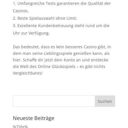
Umfangreiche Tests garantieren die Qualität der
Casinos.
Beste Spielauswahl ohne Limit.
Exzellente Kundenbetreuung steht rund um die
Uhr zur Verfügung.
Das bedeutet, dass es kein besseres Casino gibt, in
dem man seine Lieblingsspiele genießen kann, als
hier. Schaffe dir jetzt dein Konto an und entdecke
die Welt des Online Glücksspiels – es gibt nichts
Vergleichbares!
Neueste Beiträge
%Title%