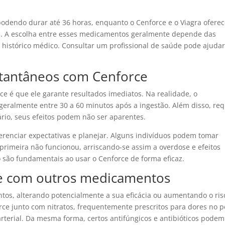
 podendo durar até 36 horas, enquanto o Cenforce e o Viagra ofere
. A escolha entre esses medicamentos geralmente depende das
do histórico médico. Consultar um profissional de saúde pode ajudar
stantâneos com Cenforce
e é que ele garante resultados imediatos. Na realidade, o
geralmente entre 30 a 60 minutos após a ingestão. Além disso, re
ário, seus efeitos podem não ser aparentes.
renciar expectativas e planejar. Alguns indivíduos podem tomar
primeira não funcionou, arriscando-se assim a overdose e efeitos
 são fundamentais ao usar o Cenforce de forma eficaz.
e com outros medicamentos
tos, alterando potencialmente a sua eficácia ou aumentando o ris
rce junto com nitratos, frequentemente prescritos para dores no pe
rterial. Da mesma forma, certos antifúngicos e antibióticos podem