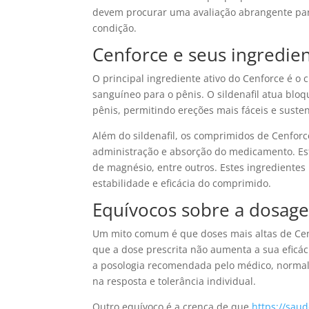
devem procurar uma avaliação abrangente par
condição.
Cenforce e seus ingredien
O principal ingrediente ativo do Cenforce é o c
sanguíneo para o pênis. O sildenafil atua blo
pênis, permitindo ereções mais fáceis e suste
Além do sildenafil, os comprimidos de Cenforc
administração e absorção do medicamento. Estes
de magnésio, entre outros. Estes ingredientes
estabilidade e eficácia do comprimido.
Equívocos sobre a dosag
Um mito comum é que doses mais altas de Cen
que a dose prescrita não aumenta a sua eficác
a posologia recomendada pelo médico, norma
na resposta e tolerância individual.
Outro equívoco é a crença de que
https://sau