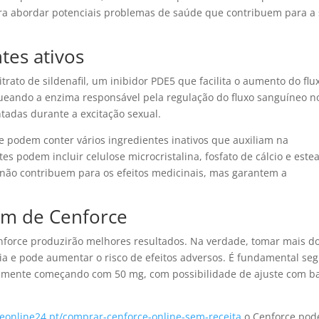
a abordar potenciais problemas de saúde que contribuem para a
tes ativos
itrato de sildenafil, um inibidor PDE5 que facilita o aumento do flu
queando a enzima responsável pela regulação do fluxo sanguíneo n
ntadas durante a excitação sexual.
e podem conter vários ingredientes inativos que auxiliam na
 podem incluir celulose microcristalina, fosfato de cálcio e este
 não contribuem para os efeitos medicinais, mas garantem a
em de Cenforce
force produzirão melhores resultados. Na verdade, tomar mais d
ia e pode aumentar o risco de efeitos adversos. É fundamental seg
lmente começando com 50 mg, com possibilidade de ajuste com b
deonline24.pt/comprar-cenforce-online-sem-receita
o Cenforce pod