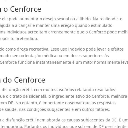
 o Cenforce
ele pode aumentar o desejo sexual ou a libido. Na realidade, o
s ajuda a alcançar e manter uma ereção quando estimulado
alguns indivíduos acreditam erroneamente que o Cenforce pode melh
ropósito pretendido.
o como droga recreativa. Esse uso indevido pode levar a efeitos
tomado sem orientação médica ou em doses superiores às
 Cenforce funciona instantaneamente é um mito; normalmente lev
a do Cenforce
 disfunção erétil, com muitos usuários relatando resultados
e o citrato de sildenafil, o ingrediente ativo do Cenforce, melhora
 com DE. No entanto, é importante observar que as respostas
de saúde, nas condições subjacentes e em outros fatores.
a a disfunção erétil nem aborda as causas subjacentes da DE. É u
 temporário. Portanto, os indivíduos que sofrem de DE persistente