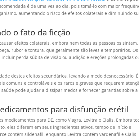
 recomendada é de uma vez ao dia, pois tomá-lo com maior frequên
nismo, aumentando o risco de efeitos colaterais e diminuindo s
ndo o fato da ficção
usar efeitos colaterais, embora nem todas as pessoas os sintam.
beça, rubor e tontura, que geralmente são leves e temporários. Os
m incluir perda súbita de visão ou audição e ereções prolongadas o
idade destes efeitos secundários, levando a medo desnecessário. É
ais comuns e controláveis ​​​​e os raros e graves que requerem atenç
 saúde pode ajudar a dissipar medos e fornecer garantias sobre a
edicamentos para disfunção erétil
 medicamentos para DE, como Viagra, Levitra e Cialis. Embora to
 eles diferem em seus ingredientes ativos, tempo de início e
rce contêm sildenafil, enquanto Levitra contém vardenafil e Cialis