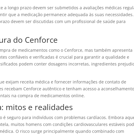
rce a longo prazo devem ser submetidos a avaliações médicas regul
rantir que a medicação permanece adequada às suas necessidades.
razo devem ser discutidas com um profissional de saúde para
ura do Cenforce
a compra de medicamentos como o Cenforce, mas também apresenta
s confiáveis ​​​​e verificadas é crucial para garantir a qualidade e
ficados podem conter dosagens incorretas, ingredientes prejudic
e exijam receita médica e fornecer informações de contato de
eles recebam Cenforce autêntico e tenham acesso a aconselhament
mentais na compra de medicamentos online.
: mitos e realidades
o é seguro para indivíduos com problemas cardíacos. Embora aqu
ela, muitos homens com condições cardiovasculares estáveis ​​​​p
médica. O risco surge principalmente quando combinado com