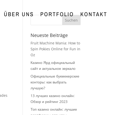
ÜBER UNS
PORTFOLIO
KONTAKT
Neueste Beiträge
Fruit Machine Mania: How to
s
Spin Pokies Online for Fun in
Oz
Казино Ярд официальный
сайт и актуальное зеркало
Официальные букмекерские
конторы: как выбрать
лучшую?
dades
13 лучших казино онлайн:
Обзор и рейтинг 2023
Топ казино онлайн: лучшие