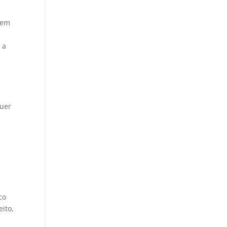
cem
 a
quer
co
ito,