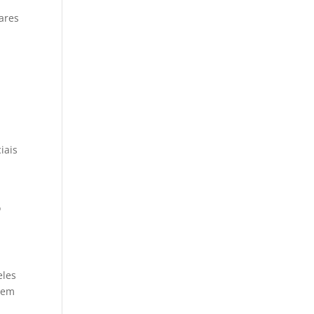
ares
iais
o
eles
odem