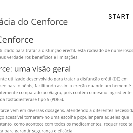
START
cácia do Cenforce
Cenforce
izado para tratar a disfunção eréctil, está rodeado de numeroso
us verdadeiros benefícios e limitações.
e: uma visão geral
 utilizado desenvolvido para tratar a disfunção erétil (DE) em
eo para o pênis, facilitando assim a ereção quando um homem é
ntemente comparado ao Viagra, pois contém o mesmo ingrediente
 da fosfodiesterase tipo 5 (PDE5).
nforce vem em diversas dosagens, atendendo a diferentes necessi
reço acessível tornaram-no uma escolha popular para aqueles que
ntanto, como acontece com todos os medicamentos, requer receita
 para garantir segurança e eficácia.