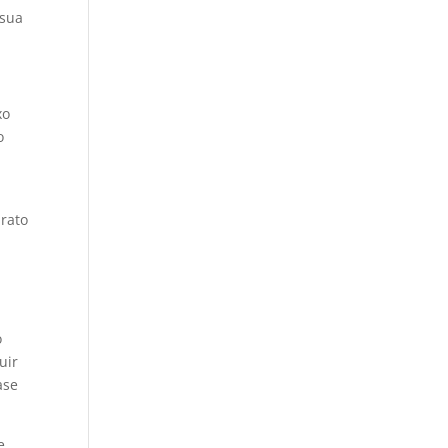
 sua
xo
o
arato
o
uir
ase
e