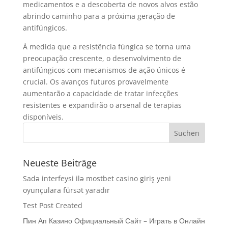
medicamentos e a descoberta de novos alvos estão
abrindo caminho para a próxima geração de
antifúngicos.
À medida que a resistência fúngica se torna uma
preocupação crescente, o desenvolvimento de
antifúngicos com mecanismos de ação únicos é
crucial. Os avanços futuros provavelmente
aumentarão a capacidade de tratar infecções
resistentes e expandirão o arsenal de terapias
disponíveis.
Neueste Beiträge
Sadə interfeysi ilə mostbet casino giriş yeni
oyunçulara fürsət yaradır
Test Post Created
Пин Ап Казино Официальный Сайт – Играть в Онлайн