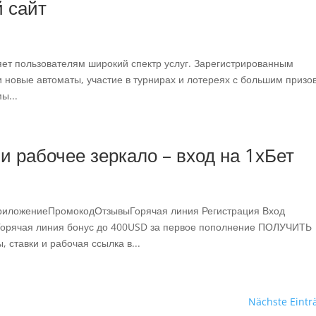
 сайт
яет пользователям широкий спектр услуг. Зарегистрированным
 и новые автоматы, участие в турнирах и лотереях с большим приз
ы...
 рабочее зеркало – вход на 1хБет
риложениеПромокодОтзывыГорячая линия Регистрация Вход
рячая линия бонус до 400USD за первое пополнение ПОЛУЧИТЬ
 ставки и рабочая ссылка в...
Nächste Eintr