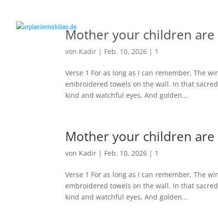
Mother your children are 
von
Kadir
|
Feb. 10, 2026
|
1
Verse 1 For as long as I can remember, The wi
embroidered towels on the wall. In that sacre
kind and watchful eyes, And golden...
Mother your children are 
von
Kadir
|
Feb. 10, 2026
|
1
Verse 1 For as long as I can remember, The wi
embroidered towels on the wall. In that sacre
kind and watchful eyes, And golden...