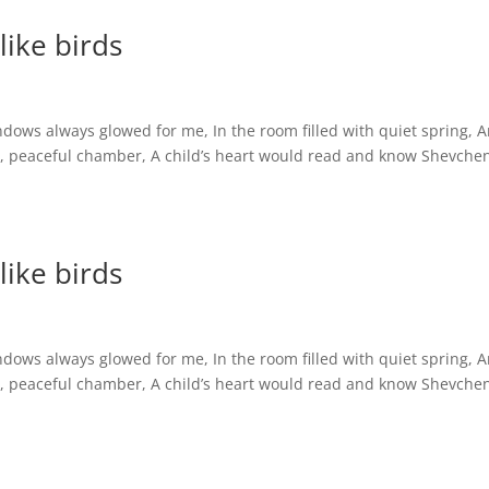
like birds
ndows always glowed for me, In the room filled with quiet spring, 
d, peaceful chamber, A child’s heart would read and know Shevchen
like birds
ndows always glowed for me, In the room filled with quiet spring, 
d, peaceful chamber, A child’s heart would read and know Shevchen