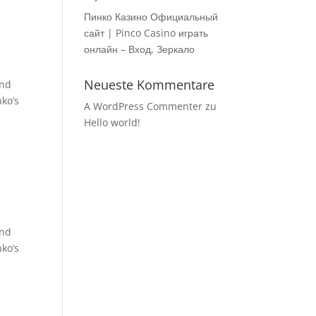
Пинко Казино Официальный
сайт | Pinco Casino играть
онлайн – Вход, Зеркало
Neueste Kommentare
And
ko’s
A WordPress Commenter
zu
Hello world!
And
ko’s