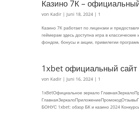
Казино 7К – официальный
von
Kadir
|
Juni 18, 2024
|
1
Казино 7K работает по лицензии и предоставл
геймерам здесь доступна игра в классические
фондом, бонусы и акции, привилегии программ
1xbet официальный сайт и
von
Kadir
|
Juni 16, 2024
|
1
1xBetОфициальное зеркало ГлавнаяЗеркалоП
ГлавнаяЗеркалоПриложениеПромокодОтзывыГо
БОНУС 1xbet: обзор БК и казино 2024 Конкурсы,