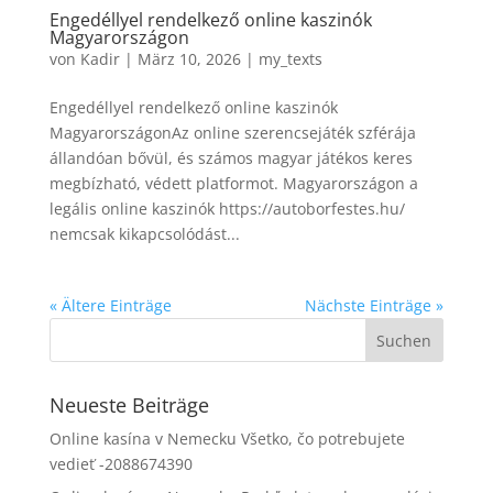
Engedéllyel rendelkező online kaszinók
Magyarországon
von
Kadir
|
März 10, 2026
|
my_texts
Engedéllyel rendelkező online kaszinók
MagyarországonAz online szerencsejáték szférája
állandóan bővül, és számos magyar játékos keres
megbízható, védett platformot. Magyarországon a
legális online kaszinók https://autoborfestes.hu/
nemcsak kikapcsolódást...
« Ältere Einträge
Nächste Einträge »
Neueste Beiträge
Online kasína v Nemecku Všetko, čo potrebujete
vedieť -2088674390