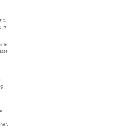
sne.
nger
ande
isse
f
og
ke
oner.