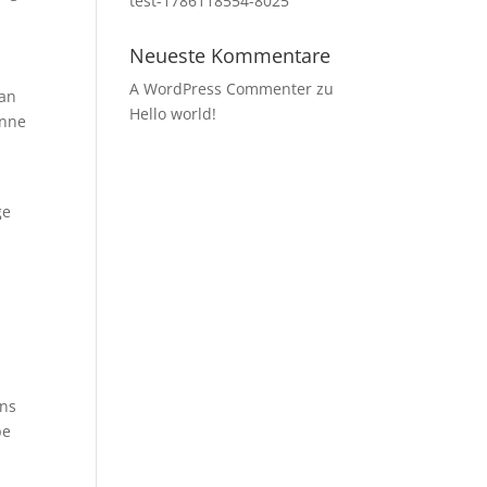
test-1786118554-8025
Neueste Kommentare
A WordPress Commenter
zu
kan
Hello world!
enne
ge
s
ens
pe