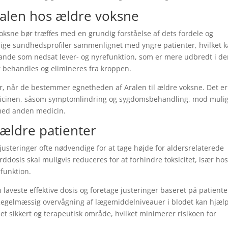
Aralen hos ældre voksne
oksne bør træffes med en grundig forståelse af dets fordele og
kellige sundhedsprofiler sammenlignet med yngre patienter, hvilket 
tande som nedsat lever- og nyrefunktion, som er mere udbredt i d
 behandles og elimineres fra kroppen.
, når de bestemmer egnetheden af ​​Aralen til ældre voksne. Det er
 medicinen, såsom symptomlindring og sygdomsbehandling, mod muli
 med anden medicin.
 ældre patienter
sjusteringer ofte nødvendige for at tage højde for aldersrelaterede
osis skal muligvis reduceres for at forhindre toksicitet, især ho
rfunktion.
aveste effektive dosis og foretage justeringer baseret på patient
 Regelmæssig overvågning af lægemiddelniveauer i blodet kan hjæl
 et sikkert og terapeutisk område, hvilket minimerer risikoen for