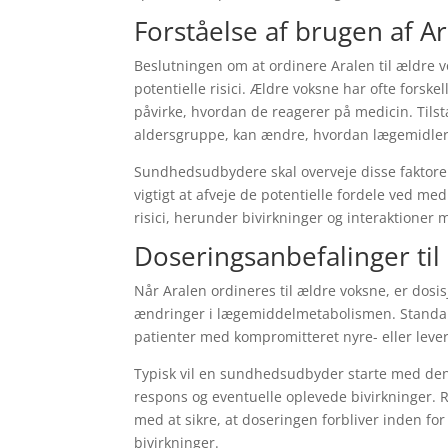
Forståelse af brugen af ​​
Beslutningen om at ordinere Aralen til ældre v
potentielle risici. Ældre voksne har ofte fors
påvirke, hvordan de reagerer på medicin. Tils
aldersgruppe, kan ændre, hvordan lægemidler
Sundhedsudbydere skal overveje disse faktorer
vigtigt at afveje de potentielle fordele ved
risici, herunder bivirkninger og interaktioner
Doseringsanbefalinger til
Når Aralen ordineres til ældre voksne, er dosi
ændringer i lægemiddelmetabolismen. Standardd
patienter med kompromitteret nyre- eller leve
Typisk vil en sundhedsudbyder starte med den l
respons og eventuelle oplevede bivirkninger.
med at sikre, at doseringen forbliver inden for
bivirkninger.