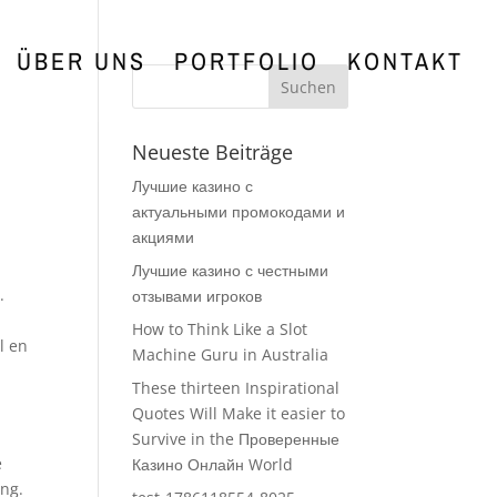
ÜBER UNS
PORTFOLIO
KONTAKT
Neueste Beiträge
Лучшие казино с
актуальными промокодами и
акциями
Лучшие казино с честными
.
отзывами игроков
How to Think Like a Slot
l en
Machine Guru in Australia
These thirteen Inspirational
Quotes Will Make it easier to
Survive in the Проверенные
e
Казино Онлайн World
ing.