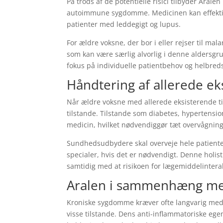
På trods af de potentielle risici tilbyder Arale
autoimmune sygdomme. Medicinen kan effektivt
patienter med leddegigt og lupus.
For ældre voksne, der bor i eller rejser til ma
som kan være særlig alvorlig i denne aldersgru
fokus på individuelle patientbehov og helbreds
Håndtering af allerede ek
Når ældre voksne med allerede eksisterende til
tilstande. Tilstande som diabetes, hypertens
medicin, hvilket nødvendiggør tæt overvågning
Sundhedsudbydere skal overveje hele patiente
specialer, hvis det er nødvendigt. Denne holist
samtidig med at risikoen for lægemiddelintera
Aralen i sammenhæng m
Kroniske sygdomme kræver ofte langvarig medic
visse tilstande. Dens anti-inflammatoriske egen