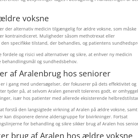
r ældre voksne
 er der alternativ medicin tilgængelig for ældre voksne, som måske 
det er kontraindiceret. Muligheder såsom methotrexat eller
 den specifikke tilstand, der behandles, og patientens sundhedspro
ordele og risici ved alternativer og sikre, at enhver ny medicin
e behandlingsmål og sundhedsbehov.
er af Aralenbrug hos seniorer
 er i gang med undersøgelser, der fokuserer på dets effektivitet og
ter tyder på, at selvom Aralen generelt tolereres godt, er omhyggel
inger, især hos patienter med allerede eksisterende helbredstilst
 at forstå den langsigtede virkning af Aralen på ældre voksne, samt
 der kan disponere denne aldersgruppe for bivirkninger. Fortsat
gslinjerne for behandling og sikre sikker brug af Aralen hos senio
kker brug af Aralen hos ældre voksne