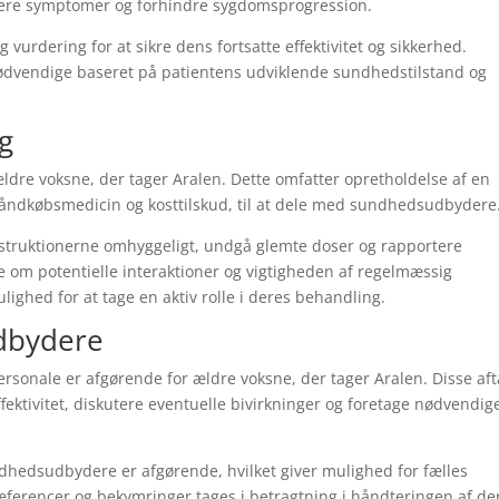
llere symptomer og forhindre sygdomsprogression.
urdering for at sikre dens fortsatte effektivitet og sikkerhed.
ødvendige baseret på patientens udviklende sundhedstilstand og
ng
ldre voksne, der tager Aralen. Dette omfatter opretholdelse af en
e håndkøbsmedicin og kosttilskud, til at dele med sundhedsudbydere
instruktionerne omhyggeligt, undgå glemte doser og rapportere
om potentielle interaktioner og vigtigheden af ​​regelmæssig
ghed for at tage en aktiv rolle i deres behandling.
dbydere
onale er afgørende for ældre voksne, der tager Aralen. Disse aft
ektivitet, diskutere eventuelle bivirkninger og foretage nødvendig
edsudbydere er afgørende, hvilket giver mulighed for fælles
æferencer og bekymringer tages i betragtning i håndteringen af ​​de