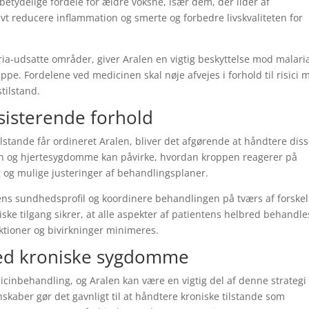
n betydelige fordele for ældre voksne, især dem, der lider af
 reducere inflammation og smerte og forbedre livskvaliteten for
laria-udsatte områder, giver Aralen en vigtig beskyttelse mod malari
ppe. Fordelene ved medicinen skal nøje afvejes i forhold til risici 
tilstand.
sisterende forhold
stande får ordineret Aralen, bliver det afgørende at håndtere dis
ion og hjertesygdomme kan påvirke, hvordan kroppen reagerer på
 og mulige justeringer af behandlingsplaner.
ns sundhedsprofil og koordinere behandlingen på tværs af forskel
iske tilgang sikrer, at alle aspekter af patientens helbred behandle
ktioner og bivirkninger minimeres.
ed kroniske sygdomme
inbehandling, og Aralen kan være en vigtig del af denne strategi 
skaber gør det gavnligt til at håndtere kroniske tilstande som