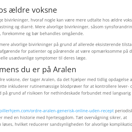
hos ældre voksne
e bivirkninger, hvoraf nogle kan være mere udtalte hos ældre vok
astning og diarré. Mere alvorlige bivirkninger, såsom synsforandri
ne, forekomme og bør behandles omgående.
mere alvorlige bivirkninger på grund af allerede eksisterende tilst
r afgørende for patienter og pårørende at være opmærksomme på d
ntuelle usædvanlige symptomer til deres læge.
mens du er på Aralen
e voksne, der tager Aralen, da det hjælper med tidlig opdagelse a
ette inkluderer rutinemæssige blodprøver for at kontrollere lever- 
 på grund af risikoen for nethindeskade forbundet med langvarig
/pillerhjem.com/ordre-aralen-generisk-online-uden-recept
periodis
ter med en historie med hjertesygdom. Tæt overvågning sikrer, at
løses, hvilket reducerer sandsynligheden for alvorlige komplikati