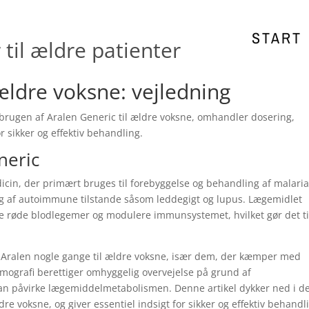
START
til ældre patienter
ldre voksne: vejledning
rugen af ​​Aralen Generic til ældre voksne, omhandler dosering,
r sikker og effektiv behandling.
neric
icin, der primært bruges til forebyggelse og behandling af malaria
ng af autoimmune tilstande såsom leddegigt og lupus. Lægemidlet
 i de røde blodlegemer og modulere immunsystemet, hvilket gør det ti
 Aralen nogle gange til ældre voksne, især dem, der kæmper med
grafi berettiger omhyggelig overvejelse på grund af
kan påvirke lægemiddelmetabolismen. Denne artikel dykker ned i d
re voksne, og giver essentiel indsigt for sikker og effektiv behandl