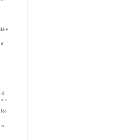
ikke
fil.
ig
ande.
 for
rer.