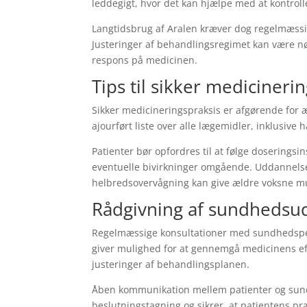
leddegigt, hvor det kan hjælpe med at kontro
Langtidsbrug af Aralen kræver dog regelmæssig v
Justeringer af behandlingsregimet kan være n
respons på medicinen.
Tips til sikker medicineri
Sikker medicineringspraksis er afgørende for æ
ajourført liste over alle lægemidler, inklusiv
Patienter bør opfordres til at følge doserings
eventuelle bivirkninger omgående. Uddannelse 
helbredsovervågning kan give ældre voksne muli
Rådgivning af sundhedsu
Regelmæssige konsultationer med sundhedspers
giver mulighed for at gennemgå medicinens eff
justeringer af behandlingsplanen.
Åben kommunikation mellem patienter og sundh
beslutningstagning og sikrer, at patientens pr