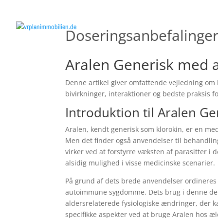
Doseringsanbefalinger 
Aralen Generisk med æ
Denne artikel giver omfattende vejledning om b
bivirkninger, interaktioner og bedste praksis fo
Introduktion til Aralen Ge
Aralen, kendt generisk som klorokin, er en med
Men det finder også anvendelser til behandli
virker ved at forstyrre væksten af ​​parasitter
alsidig mulighed i visse medicinske scenarier.
På grund af dets brede anvendelser ordineres
autoimmune sygdomme. Dets brug i denne demo
aldersrelaterede fysiologiske ændringer, der 
specifikke aspekter ved at bruge Aralen hos æld