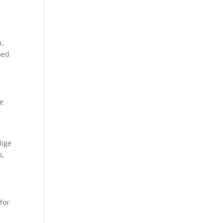
a,
med
se
lige
s,
for