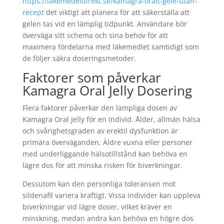
https://lakemedeldirekt.se/kamagra-oralt-gele-utan-
recept
det viktigt att planera för att säkerställa att
gelen tas vid en lämplig tidpunkt. Användare bör
överväga sitt schema och sina behov för att
maximera fördelarna med läkemedlet samtidigt som
de följer säkra doseringsmetoder.
Faktorer som påverkar
Kamagra Oral Jelly Dosering
Flera faktorer påverkar den lämpliga dosen av
Kamagra Oral Jelly för en individ. Ålder, allmän hälsa
och svårighetsgraden av erektil dysfunktion är
primära överväganden. Äldre vuxna eller personer
med underliggande hälsotillstånd kan behöva en
lägre dos för att minska risken för biverkningar.
Dessutom kan den personliga toleransen mot
sildenafil variera kraftigt. Vissa individer kan uppleva
biverkningar vid lägre doser, vilket kräver en
minskning, medan andra kan behöva en högre dos