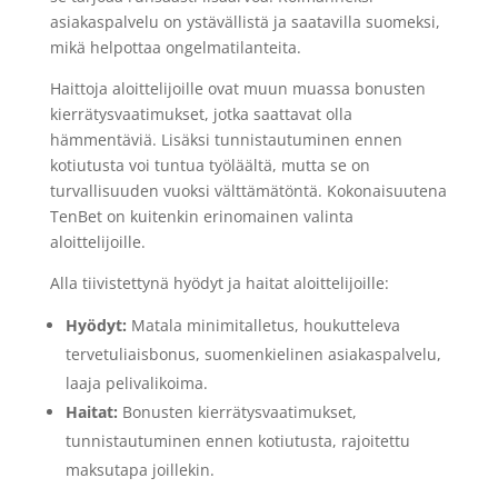
asiakaspalvelu on ystävällistä ja saatavilla suomeksi,
mikä helpottaa ongelmatilanteita.
Haittoja aloittelijoille ovat muun muassa bonusten
kierrätysvaatimukset, jotka saattavat olla
hämmentäviä. Lisäksi tunnistautuminen ennen
kotiutusta voi tuntua työläältä, mutta se on
turvallisuuden vuoksi välttämätöntä. Kokonaisuutena
TenBet on kuitenkin erinomainen valinta
aloittelijoille.
Alla tiivistettynä hyödyt ja haitat aloittelijoille:
Hyödyt:
Matala minimitalletus, houkutteleva
tervetuliaisbonus, suomenkielinen asiakaspalvelu,
laaja pelivalikoima.
Haitat:
Bonusten kierrätysvaatimukset,
tunnistautuminen ennen kotiutusta, rajoitettu
maksutapa joillekin.