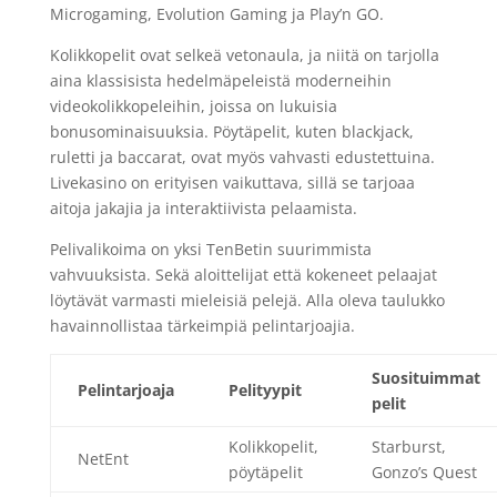
Microgaming, Evolution Gaming ja Play’n GO.
Kolikkopelit ovat selkeä vetonaula, ja niitä on tarjolla
aina klassisista hedelmäpeleistä moderneihin
videokolikkopeleihin, joissa on lukuisia
bonusominaisuuksia. Pöytäpelit, kuten blackjack,
ruletti ja baccarat, ovat myös vahvasti edustettuina.
Livekasino on erityisen vaikuttava, sillä se tarjoaa
aitoja jakajia ja interaktiivista pelaamista.
Pelivalikoima on yksi TenBetin suurimmista
vahvuuksista. Sekä aloittelijat että kokeneet pelaajat
löytävät varmasti mieleisiä pelejä. Alla oleva taulukko
havainnollistaa tärkeimpiä pelintarjoajia.
Suosituimmat
Pelintarjoaja
Pelityypit
pelit
Kolikkopelit,
Starburst,
NetEnt
pöytäpelit
Gonzo’s Quest