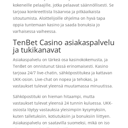
kokeneille pelaajille, jotka pelaavat säännöllisesti. Se
tarjoaa konkreettista lisäarvoa ja pitkäaikaista
sitoutumista. Aloittelijoille ohjelma on hyvä tapa
oppia tuntemaan kasino ja saada bonuksia jo
varhaisessa vaiheessa.
TenBet Casino asiakaspalvelu
ja tukikanavat
Asiakaspalvelu on tärkeä osa kasinokokemusta, ja
TenBet on onnistunut tässä erinomaisesti. Kasino
tarjoaa 24/7 live-chatin, sähköpostitukea ja kattavan
UKK-osion. Live-chat on nopea ja tehokas, ja
vastaukset tulevat yleensä muutamassa minuutissa.
Sähköpostituki on hieman hitaampi, mutta
vastaukset tulevat yleensä 24 tunnin kuluessa. UKK-
osiosta löytyy vastauksia yleisimpiin kysymyksiin,
kuten talletuksiin, kotiutuksiin ja bonuksiin liittyen.
Asiakaspalvelu on saatavilla suomeksi, mikä on iso