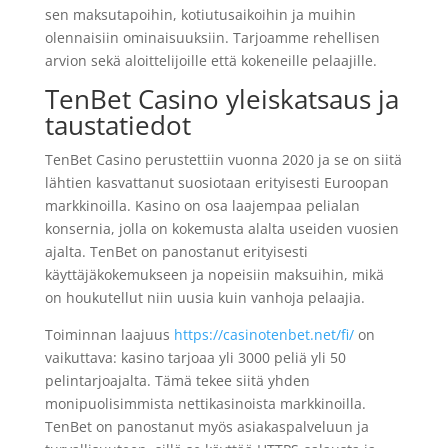
sen maksutapoihin, kotiutusaikoihin ja muihin
olennaisiin ominaisuuksiin. Tarjoamme rehellisen
arvion sekä aloittelijoille että kokeneille pelaajille.
TenBet Casino yleiskatsaus ja
taustatiedot
TenBet Casino perustettiin vuonna 2020 ja se on siitä
lähtien kasvattanut suosiotaan erityisesti Euroopan
markkinoilla. Kasino on osa laajempaa pelialan
konsernia, jolla on kokemusta alalta useiden vuosien
ajalta. TenBet on panostanut erityisesti
käyttäjäkokemukseen ja nopeisiin maksuihin, mikä
on houkutellut niin uusia kuin vanhoja pelaajia.
Toiminnan laajuus
https://casinotenbet.net/fi/
on
vaikuttava: kasino tarjoaa yli 3000 peliä yli 50
pelintarjoajalta. Tämä tekee siitä yhden
monipuolisimmista nettikasinoista markkinoilla.
TenBet on panostanut myös asiakaspalveluun ja