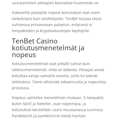
suurpanosten pelaajien kannattaa huomioida ne.
Kokeneille pelaajille nopeat kotiutukset ovat usein
tärkeämpiä kuin aloittelijoille. TenBet tarjoaa tässä
suhteessa erinomaisen palvelun, erityisesti e-
lompakoiden ja kryptovaluuttojen käyttäjille.
TenBet Casino
kotiutusmenetelmät ja
nopeus
Kotiutusmenetelmät ovat pitkälti samat kuin
talletusmenetelmät, mikä on kätevää. Pelaajat voivat
kotiuttaa varoja samoilla tavoilla, joilla he tekivät
talletuksia. Tämä vähentää sekaannusta ja nopeuttaa
prosessia.
Nopeus vaihtelee menetelmän mukaan. E-lompakot,
kuten Skrill ja Neteller, ovat nopeimpia, ja
kotiutukset käsitellään usein muutamassa tunnissa.
Pankkikortit ja pankkisiirrot vievät hieman