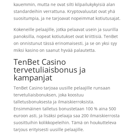
kauemmin, mutta ne ovat silti kilpailukykyisiä alan
standardeihin verrattuna. Kryptovaluutat ovat yhä
suositumpia, ja ne tarjoavat nopeimmat kotiutusajat.
Kokeneille pelaajille, jotka pelaavat usein ja suurilla
panoksilla, nopeat kotiutukset ovat kriittisiä. TenBet
on onnistunut tässä erinomaisesti, ja se on yksi syy
miksi kasino on saanut hyvää palautetta.
TenBet Casino
tervetuliaisbonus ja
kampanjat
TenBet Casino tarjoaa uusille pelaajille runsaan
tervetuliaisbonuksen, joka koostuu
talletusbonuksesta ja ilmaiskierroksista.
Ensimmäinen talletus bonustetaan 100 % aina 500
euroon asti, ja lisäksi pelaaja saa 200 ilmaiskierrosta
suosittuihin kolikkopeleihin. Tämä on houkutteleva
tarjous erityisesti uusille pelaajille.