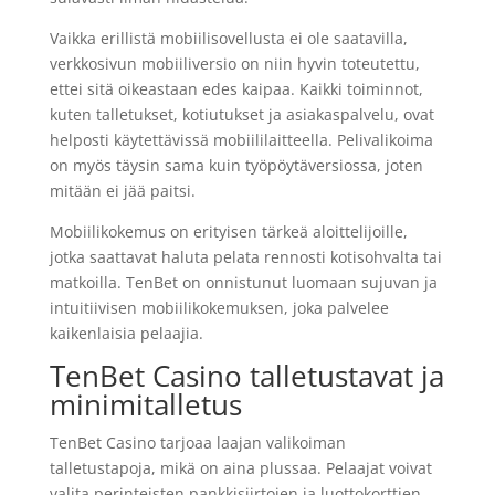
Vaikka erillistä mobiilisovellusta ei ole saatavilla,
verkkosivun mobiiliversio on niin hyvin toteutettu,
ettei sitä oikeastaan edes kaipaa. Kaikki toiminnot,
kuten talletukset, kotiutukset ja asiakaspalvelu, ovat
helposti käytettävissä mobiililaitteella. Pelivalikoima
on myös täysin sama kuin työpöytäversiossa, joten
mitään ei jää paitsi.
Mobiilikokemus on erityisen tärkeä aloittelijoille,
jotka saattavat haluta pelata rennosti kotisohvalta tai
matkoilla. TenBet on onnistunut luomaan sujuvan ja
intuitiivisen mobiilikokemuksen, joka palvelee
kaikenlaisia pelaajia.
TenBet Casino talletustavat ja
minimitalletus
TenBet Casino tarjoaa laajan valikoiman
talletustapoja, mikä on aina plussaa. Pelaajat voivat
valita perinteisten pankkisiirtojen ja luottokorttien