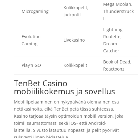
Mega Moolah,
Kolikkopelit,
Microgaming
Thunderstruck
jackpotit
II
Lightning
Evolution
Roulette,
Livekasino
Gaming
Dream
Catcher
Book of Dead,
Play’n GO
Kolikkopelit
Reactoonz
TenBet Casino
mobiilikokemus ja sovellus
Mobiilipelaaminen on nykypäivänä olennainen osa
nettikasinoita, eikä TenBet petä tässä suhteessa.
Kasino tarjoaa täysin optimoidun mobiiliversion, joka
toimii saumattomasti sekä iOS- että Android-
laitteilla. Sivusto latautuu nopeasti ja pelit pyörivät
sulavasti ilman hidastelua.