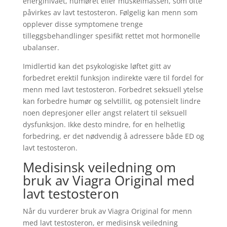
energinivået, humøret eller muskelmassen, som ofte
påvirkes av lavt testosteron. Følgelig kan menn som
opplever disse symptomene trenge
tilleggsbehandlinger spesifikt rettet mot hormonelle
ubalanser.
Imidlertid kan det psykologiske løftet gitt av
forbedret erektil funksjon indirekte være til fordel for
menn med lavt testosteron. Forbedret seksuell ytelse
kan forbedre humør og selvtillit, og potensielt lindre
noen depresjoner eller angst relatert til seksuell
dysfunksjon. Ikke desto mindre, for en helhetlig
forbedring, er det nødvendig å adressere både ED og
lavt testosteron.
Medisinsk veiledning om
bruk av Viagra Original med
lavt testosteron
Når du vurderer bruk av Viagra Original for menn
med lavt testosteron, er medisinsk veiledning