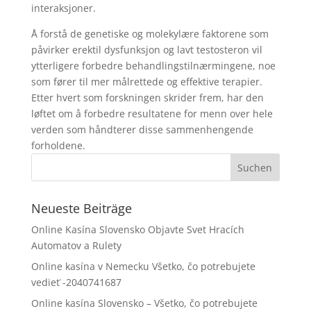
interaksjoner.
Å forstå de genetiske og molekylære faktorene som
påvirker erektil dysfunksjon og lavt testosteron vil
ytterligere forbedre behandlingstilnærmingene, noe
som fører til mer målrettede og effektive terapier.
Etter hvert som forskningen skrider frem, har den
løftet om å forbedre resultatene for menn over hele
verden som håndterer disse sammenhengende
forholdene.
Neueste Beiträge
Online Kasína Slovensko Objavte Svet Hracích
Automatov a Rulety
Online kasína v Nemecku Všetko, čo potrebujete
vedieť -2040741687
Online kasína Slovensko – Všetko, čo potrebujete