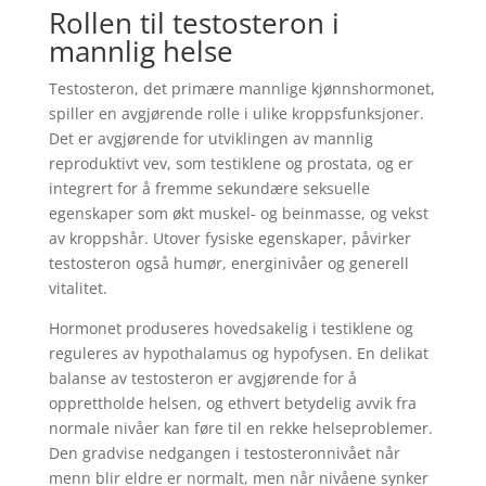
Rollen til testosteron i
mannlig helse
Testosteron, det primære mannlige kjønnshormonet,
spiller en avgjørende rolle i ulike kroppsfunksjoner.
Det er avgjørende for utviklingen av mannlig
reproduktivt vev, som testiklene og prostata, og er
integrert for å fremme sekundære seksuelle
egenskaper som økt muskel- og beinmasse, og vekst
av kroppshår. Utover fysiske egenskaper, påvirker
testosteron også humør, energinivåer og generell
vitalitet.
Hormonet produseres hovedsakelig i testiklene og
reguleres av hypothalamus og hypofysen. En delikat
balanse av testosteron er avgjørende for å
opprettholde helsen, og ethvert betydelig avvik fra
normale nivåer kan føre til en rekke helseproblemer.
Den gradvise nedgangen i testosteronnivået når
menn blir eldre er normalt, men når nivåene synker