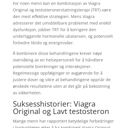
For noen menn kan en kombinasjon av Viagra
Original og testosteronerstatningsterapi (TRT) være
den mest effektive strategien. Mens Viagra
adresserer det umiddelbare problemet med erektil
dysfunksjon, jobber TRT for å korrigere den
underliggende hormonelle ubalansen, og potensielt
forbedre libido og energinivåer.
Å kombinere disse behandlingene krever nøye
overvåking av en helsepersonell for å håndtere
potensielle bivirkninger og interaksjoner.
Regelmessige oppfølginger er avgjørende for å
justere doser og sikre at behandlingene oppnår de
ønskede resultatene uten at det går på bekostning
av sikkerheten.
Suksesshistorier: Viagra
Original og Lavt testosteron
Mange menn har rapportert betydelige forbedringer
i livskvaliteten etter å ha kombinert Viagra Original