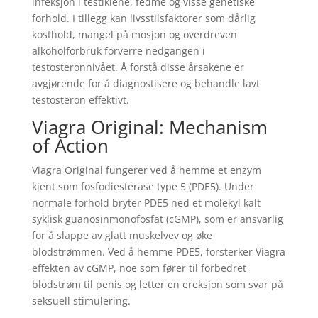
infeksjon i testiklene, fedme og visse genetiske
forhold. I tillegg kan livsstilsfaktorer som dårlig
kosthold, mangel på mosjon og overdreven
alkoholforbruk forverre nedgangen i
testosteronnivået. Å forstå disse årsakene er
avgjørende for å diagnostisere og behandle lavt
testosteron effektivt.
Viagra Original: Mechanism
of Action
Viagra Original fungerer ved å hemme et enzym
kjent som fosfodiesterase type 5 (PDE5). Under
normale forhold bryter PDE5 ned et molekyl kalt
syklisk guanosinmonofosfat (cGMP), som er ansvarlig
for å slappe av glatt muskelvev og øke
blodstrømmen. Ved å hemme PDE5, forsterker Viagra
effekten av cGMP, noe som fører til forbedret
blodstrøm til penis og letter en ereksjon som svar på
seksuell stimulering.