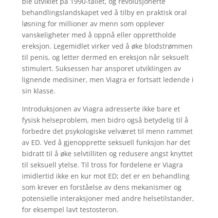
ble utviklet på 1990-tallet, og revolusjonerte
behandlingslandskapet ved å tilby en praktisk oral
løsning for millioner av menn som opplever
vanskeligheter med å oppnå eller opprettholde
ereksjon. Legemidlet virker ved å øke blodstrømmen
til penis, og letter dermed en ereksjon når seksuelt
stimulert. Suksessen har ansporet utviklingen av
lignende medisiner, men Viagra er fortsatt ledende i
sin klasse.
Introduksjonen av Viagra adresserte ikke bare et
fysisk helseproblem, men bidro også betydelig til å
forbedre det psykologiske velværet til menn rammet
av ED. Ved å gjenopprette seksuell funksjon har det
bidratt til å øke selvtilliten og redusere angst knyttet
til seksuell ytelse. Til tross for fordelene er Viagra
imidlertid ikke en kur mot ED; det er en behandling
som krever en forståelse av dens mekanismer og
potensielle interaksjoner med andre helsetilstander,
for eksempel lavt testosteron.