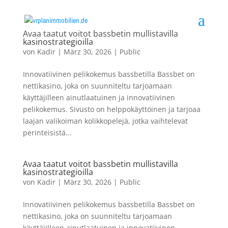
Avaa taatut voitot bassbetin mullistavilla
kasinostrategioilla
von
Kadir
|
März 30, 2026
|
Public
Innovatiivinen pelikokemus bassbetilla Bassbet on
nettikasino, joka on suunniteltu tarjoamaan
käyttäjilleen ainutlaatuinen ja innovatiivinen
pelikokemus. Sivusto on helppokäyttöinen ja tarjoaa
laajan valikoiman kolikkopelejä, jotka vaihtelevat
perinteisistä...
Avaa taatut voitot bassbetin mullistavilla
kasinostrategioilla
von
Kadir
|
März 30, 2026
|
Public
Innovatiivinen pelikokemus bassbetilla Bassbet on
nettikasino, joka on suunniteltu tarjoamaan
käyttäjilleen ainutlaatuinen ja innovatiivinen