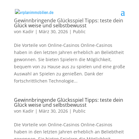
Gewinnbringende Glücksspiel Tipps: teste dein
Glück weise und selbstbewusst
von
Kadir
|
März 30, 2026
|
Public
Die Vorteile von Online-Casinos Online-Casinos
haben in den letzten Jahren erheblich an Beliebtheit
gewonnen. Sie bieten Spielern die Möglichkeit,
bequem von zu Hause aus zu spielen und eine große
Auswahl an Spielen zu genießen. Dank der
fortschrittlichen Technologie...
Gewinnbringende Glücksspiel Tipps: teste dein
Glück weise und selbstbewusst
von
Kadir
|
März 30, 2026
|
Public
Die Vorteile von Online-Casinos Online-Casinos
haben in den letzten Jahren erheblich an Beliebtheit
gewonnen. Sie bieten Spielern die Möglichkeit,