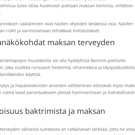
elmissa tulee ottaa huomioon potilaan maksan toiminta, infektion
.
 annoksen säätäminen ovat näiden ohjeiden keskeisiä osia. Näiden
 riskit ja varmistamaan tehokkaat hoitotulokset.
panäkökohdat maksan terveyden
äntapojen muutoksilla voi olla hyödyllistä Bactrim-potilaille.
n, joka sisältää runsaasti hedelmiä, vihanneksia ja täysjyvätuotteit
ntarvikkeiden käyttöä.
steytys ja hepatotoksisten aineiden välttäminen edistävät myös mak
n nämä tavat parantaakseen yleistä hyvinvointiaan ja mahdollisesti
toisuus baktrimista ja maksan
erveyden välisestä suhteesta on ratkaisevan tärkeää, jotta he voiv