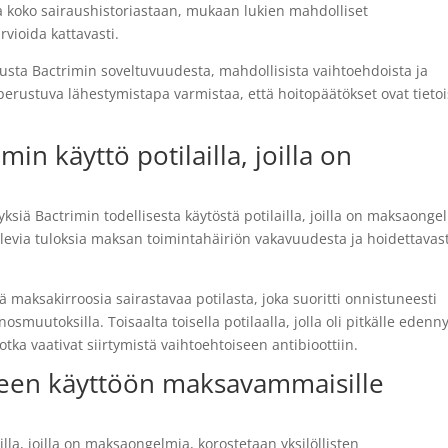
a koko sairaushistoriastaan, mukaan lukien mahdolliset
rvioida kattavasti.
tusta Bactrimin soveltuvuudesta, mahdollisista vaihtoehdoista ja
erustuva lähestymistapa varmistaa, että hoitopäätökset ovat tietoi
in käyttö potilailla, joilla on
siä Bactrimin todellisesta käytöstä potilailla, joilla on maksaonge
elevia tuloksia maksan toimintahäiriön vakavuudesta ja hoidettavas
 maksakirroosia sairastavaa potilasta, joka suoritti onnistuneesti
osmuutoksilla. Toisaalta toisella potilaalla, jolla oli pitkälle edenn
otka vaativat siirtymistä vaihtoehtoiseen antibioottiin.
iseen käyttöön maksavammaisille
illa, joilla on maksaongelmia, korostetaan yksilöllisten