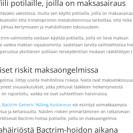
ili potilaille, joilla on maksasairaus
ettäväksi väestössä, mutta sen käyttö potilailla, joilla on maksasaira
ksatsolin että trimetopriimin metaboloinnissa tarkoittaa, että mikä
johtaa kertymiseen ja mahdolliseen toksisuuteen.
actrim-valmistetta voidaan käyttää potilailla, joilla on lievä maksan
 tai vaikea maksan vajaatoiminta, saatetaan tarvita vaihtoehtoisia ho
 perustua yksittäisen potilaan terveydentilan mukaan räätälöityyn ri
iset riskit maksaongelmissa
gelmia, liittyy useita mahdollisia riskejä. Näitä ovat maksatoksisuus
tyneet sivuvaikutukset, jotka johtuvat lääkkeen heikentyneestä
 raportoitu, vaikka ne ovat suhteellisen harvinaisia.
s,
Bactrim Generic 960mg Kustannus
voi esiintyä voimakkaampia
telua ja keltaisuutta. Näiden riskien ymmärtäminen on ratkaisevan
rkitsevat Bactrim-hoitoa potilaille, joilla on maksaongelmia.
häiriöstä Bactrim-hoidon aikana