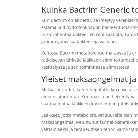
Kuinka Bactrim Generic t
Kun Bactrim on annettu, se imeytyy verenkierto
estämällä dihydrofoolihapon bakteerituotanto
mikä vähentää bakteerien replikaatiota. Tämä k
gramnegatiivisia bakteereja vastaan.
Kehossa Bactrim metaboloituu maksassa ja eri
ratkaisevan tärkeää lääkkeen eliminoitumisell
käsittelyssä ja sen toiminnassa elimistössä.
Yleiset maksaongelmat ja 
Maksasairaudet, kuten hepatiitti, kirroosi ja 
aineenvaihduntaa. Kun maksa on heikentynyt, 
saattaa johtaa lääkkeen korkeampiin pitoisuuks
Lääkkeet, jotka metaboloituvat suurelta osin mak
maksaongelmia. Muuttunut farmakokinetiikka v
välttämiseksi ja terapeuttisen tehon varmistam