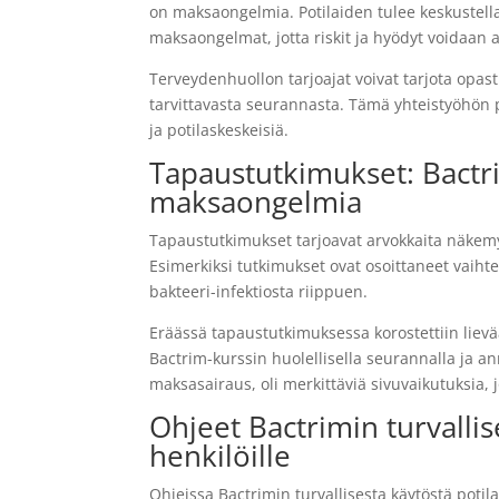
on maksaongelmia. Potilaiden tulee keskustell
maksaongelmat, jotta riskit ja hyödyt voidaan a
Terveydenhuollon tarjoajat voivat tarjota opas
tarvittavasta seurannasta. Tämä yhteistyöhön p
ja potilaskeskeisiä.
Tapaustutkimukset: Bactrim
maksaongelmia
Tapaustutkimukset tarjoavat arvokkaita näkemyk
Esimerkiksi tutkimukset ovat osoittaneet vaiht
bakteeri-infektiosta riippuen.
Eräässä tapaustutkimuksessa korostettiin lievää
Bactrim-kurssin huolellisella seurannalla ja ann
maksasairaus, oli merkittäviä sivuvaikutuksia, j
Ohjeet Bactrimin turvall
henkilöille
Ohjeissa Bactrimin turvallisesta käytöstä potila