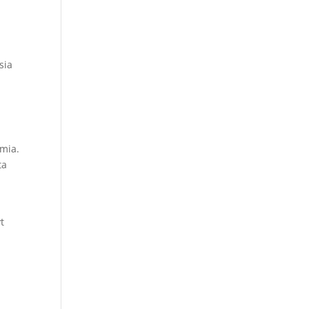
sia
lmia.
ta
yt