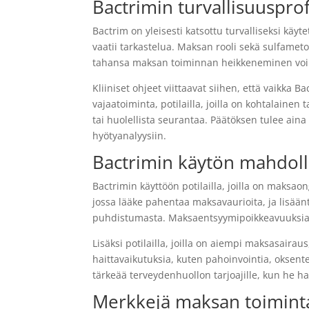
Bactrimin turvallisuusprofi
Bactrim on yleisesti katsottu turvalliseksi käyt
vaatii tarkastelua. Maksan rooli sekä sulfameto
tahansa maksan toiminnan heikkeneminen voi 
Kliiniset ohjeet viittaavat siihen, että vaikka B
vajaatoiminta, potilailla, joilla on kohtalainen
tai huolellista seurantaa. Päätöksen tulee aina
hyötyanalyysiin.
Bactrimin käytön mahdoll
Bactrimin käyttöön potilailla, joilla on maksaon
jossa lääke pahentaa maksavaurioita, ja lisään
puhdistumasta. Maksaentsyymipoikkeavuuksia on
Lisäksi potilailla, joilla on aiempi maksasairau
haittavaikutuksia, kuten pahoinvointia, oksen
tärkeää terveydenhuollon tarjoajille, kun he ha
Merkkejä maksan toiminta