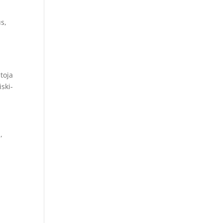
us,
itoja
ski-
,