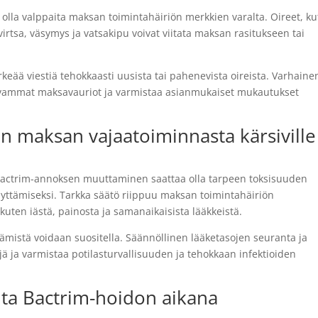
e olla valppaita maksan toimintahäiriön merkkien varalta. Oireet, k
virtsa, väsymys ja vatsakipu voivat viitata maksan rasitukseen tai
rkeää viestiä tehokkaasti uusista tai pahenevista oireista. Varhaine
kavammat maksavauriot ja varmistaa asianmukaiset mukautukset
 maksan vajaatoiminnasta kärsiville
a Bactrim-annoksen muuttaminen saattaa olla tarpeen toksisuuden
lyttämiseksi. Tarkka säätö riippuu maksan toimintahäiriön
, kuten iästä, painosta ja samanaikaisista lääkkeistä.
mistä voidaan suositella. Säännöllinen lääketasojen seuranta ja
jä ja varmistaa potilasturvallisuuden ja tehokkaan infektioiden
ta Bactrim-hoidon aikana