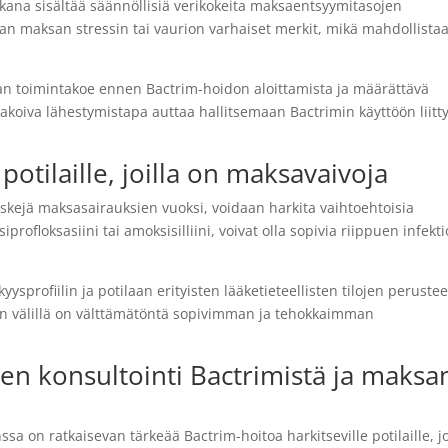
ana sisältää säännöllisiä verikokeita maksaentsyymitasojen
an maksan stressin tai vaurion varhaiset merkit, mikä mahdollista
an toimintakoe ennen Bactrim-hoidon aloittamista ja määrättävä
nakoiva lähestymistapa auttaa hallitsemaan Bactrimin käyttöön liitt
potilaille, joilla on maksavaivoja
 riskejä maksasairauksien vuoksi, voidaan harkita vaihtoehtoisia
iprofloksasiini tai amoksisilliini, voivat olla sopivia riippuen infekt
yysprofiilin ja potilaan erityisten lääketieteellisten tilojen perustee
jan välillä on välttämätöntä sopivimman ja tehokkaimman
en konsultointi Bactrimistä ja maksa
sa on ratkaisevan tärkeää Bactrim-hoitoa harkitseville potilaille, jo