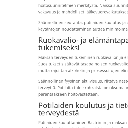
hoitosuunnitelmien merkitystä. Näissä suunnit
vakavuus ja mahdolliset lääkevuorovaikutukset
Säännöllinen seuranta, potilaiden koulutus ja
käytäntöjen noudattaminen auttaa minimoimaan
Ruokavalio- ja elämänta
tukemiseksi
Maksan terveyden tukeminen ruokavalion ja eläm
Suositukset sisältävät tasapainoisen ruokavalio
mutta rajoittaa alkoholin ja prosessoitujen eli
Säännöllinen fyysinen aktiivisuus, riittävä ne
terveyttä. Potilaita tulee rohkaista omaksumaa
parantaakseen hoitovastettaan.
Potilaiden koulutus ja tie
terveydestä
Potilaiden kouluttaminen Bactrimin ja maksan t