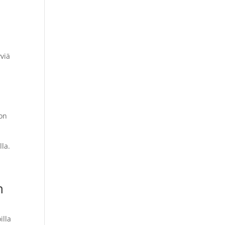
a
yviä
ion
lla.
n
illa