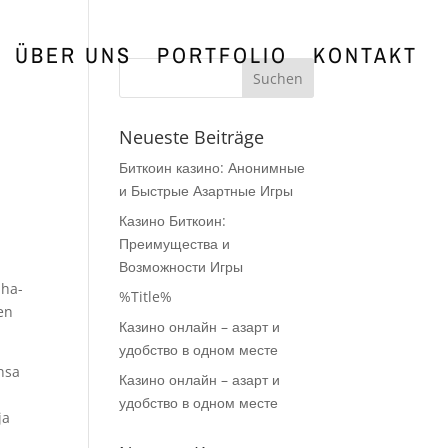
ÜBER UNS
PORTFOLIO
KONTAKT
Neueste Beiträge
Биткоин казино: Анонимные
и Быстрые Азартные Игры
Казино Биткоин:
Преимущества и
Возможности Игры
aha-
%Title%
en
Казино онлайн – азарт и
удобство в одном месте
ansa
Казино онлайн – азарт и
удобство в одном месте
ja