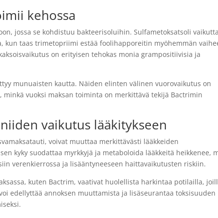
oimii kehossa
on, jossa se kohdistuu bakteerisoluihin. Sulfametoksatsoli vaikutt
a, kun taas trimetopriimi estää foolihapporeitin myöhemmän vaihe
aksoisvaikutus on erityisen tehokas monia grampositiivisia ja
ttyy munuaisten kautta. Näiden elinten välinen vuorovaikutus on
e, minkä vuoksi maksan toiminta on merkittävä tekijä Bactrimin
niiden vaikutus lääkitykseen
rasvamaksatauti, voivat muuttaa merkittävästi lääkkeiden
sen kyky suodattaa myrkkyjä ja metaboloida lääkkeitä heikkenee, 
iin verenkierrossa ja lisääntyneeseen haittavaikutusten riskiin.
sassa, kuten Bactrim, vaativat huolellista harkintaa potilailla, joil
oi edellyttää annoksen muuttamista ja lisäseurantaa toksisuuden
iseksi.