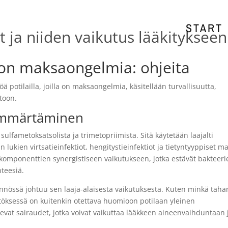
START
 ja niiden vaikutus lääkitykseen
a on maksaongelmia: ohjeita
öä potilailla, joilla on maksaongelmia, käsitellään turvallisuutta,
itoon.
 ymmärtäminen
sulfametoksatsolista ja trimetopriimista. Sitä käytetään laajalti
 lukien virtsatieinfektiot, hengitystieinfektiot ja tietyntyyppiset m
 komponenttien synergistiseen vaikutukseen, jotka estävät bakteeri
teesiä.
tännössä johtuu sen laaja-alaisesta vaikutuksesta. Kuten minkä tah
töksessä on kuitenkin otettava huomioon potilaan yleinen
levat sairaudet, jotka voivat vaikuttaa lääkkeen aineenvaihduntaan 