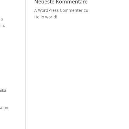
Neueste Kommentare
A WordPress Commenter
zu
Hello world!
aa
en,
mikä
la on