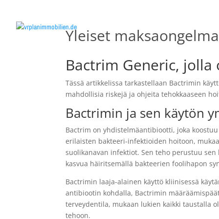
Yleiset maksaongelmat
Bactrim Generic, joll
Tässä artikkelissa tarkastellaan Bactrimin käytt
mahdollisia riskejä ja ohjeita tehokkaaseen ho
Bactrimin ja sen käytön
Bactrim on yhdistelmäantibiootti, joka koostuu 
erilaisten bakteeri-infektioiden hoitoon, mukaan
suolikanavan infektiot. Sen teho perustuu sen
kasvua häiritsemällä bakteerien foolihapon syn
Bactrimin laaja-alainen käyttö kliinisessä käy
antibiootin kohdalla, Bactrimin määräämispää
terveydentila, mukaan lukien kaikki taustalla o
tehoon.