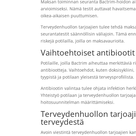
Maksan toiminnan seuranta Bactrim-hoidon aik
arvioimiseksi. Nämä testit auttavat havaitsema
oikea-aikaisen puuttumisen.
Terveydenhuollon tarjoajien tulee tehdä maks
seurantatestit säännöllisin väliajoin. Tämä en
riskejä potilailla, joilla on maksavaurioita.
Vaihtoehtoiset antibiootit 
Potilaille, joilla Bactrim aiheuttaa merkittäviä
antibiootteja. Vaihtoehdot, kuten doksisykliini, s
tyypistä ja potilaan yleisestä terveysprofiilista.
Antibiootin valintaa tulee ohjata infektion herkk
Yhteistyö potilaan ja terveydenhuollon tarjoa
hoitosuunnitelman määrittämiseksi.
Terveydenhuollon tarjoaji
terveydestä
Avoin viestintä terveydenhuollon tarjoajien kans