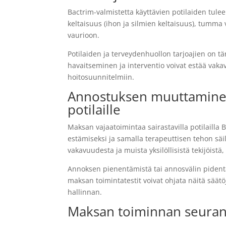
Bactrim-valmistetta käyttävien potilaiden tule
keltaisuus (ihon ja silmien keltaisuus), tumma 
vaurioon.
Potilaiden ja terveydenhuollon tarjoajien on tä
havaitseminen ja interventio voivat estää va
hoitosuunnitelmiin.
Annostuksen muuttaminen
potilaille
Maksan vajaatoimintaa sairastavilla potilaill
estämiseksi ja samalla terapeuttisen tehon säi
vakavuudesta ja muista yksilöllisistä tekijöistä
Annoksen pienentämistä tai annosvälin pidentä
maksan toimintatestit voivat ohjata näitä säätö
hallinnan.
Maksan toiminnan seuran