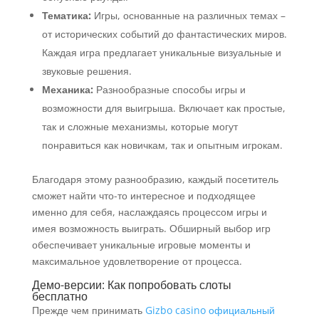
Тематика:
Игры, основанные на различных темах –
от исторических событий до фантастических миров.
Каждая игра предлагает уникальные визуальные и
звуковые решения.
Механика:
Разнообразные способы игры и
возможности для выигрыша. Включает как простые,
так и сложные механизмы, которые могут
понравиться как новичкам, так и опытным игрокам.
Благодаря этому разнообразию, каждый посетитель
сможет найти что-то интересное и подходящее
именно для себя, наслаждаясь процессом игры и
имея возможность выиграть. Обширный выбор игр
обеспечивает уникальные игровые моменты и
максимальное удовлетворение от процесса.
Демо-версии: Как попробовать слоты
бесплатно
Прежде чем принимать
Gizbo casino официальный