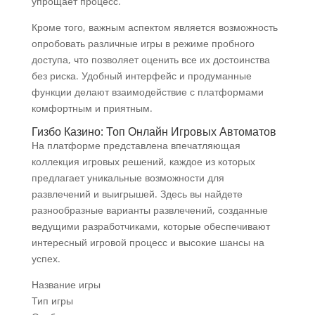
упрощает процесс.
Кроме того, важным аспектом является возможность
опробовать различные игры в режиме пробного
доступа, что позволяет оценить все их достоинства
без риска. Удобный интерфейс и продуманные
функции делают взаимодействие с платформами
комфортным и приятным.
Гизбо Казино: Топ Онлайн Игровых Автоматов
На платформе представлена впечатляющая
коллекция игровых решений, каждое из которых
предлагает уникальные возможности для
развлечений и выигрышей. Здесь вы найдете
разнообразные варианты развлечений, созданные
ведущими разработчиками, которые обеспечивают
интересный игровой процесс и высокие шансы на
успех.
Название игры
Тип игры