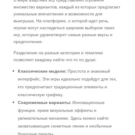
множество вариантов, каждый из которых предлагает
уникальные впечатления и возможности для
выигрыша. На платформе, о которой идет речь,
игроки могут насладиться широким выбором таких
игр, которые удовлетворят самые разные вкусы и
предпочтения.
Разделение на разные категории и тематики
позволяет каждому найти что-то по душе:
Классические модели:
Простота и знакомый
интерфейс. Эти игры идеально подойдут для тех,
кто предпочитает традиционные элементы и
классическую графику.
Современные варианты:
Инновационные
функции, яркие визуальные эффекты и
увлекательные механики. Здесь можно найти
захватывающие сюжетные линии и необычные
бонусные раунды.