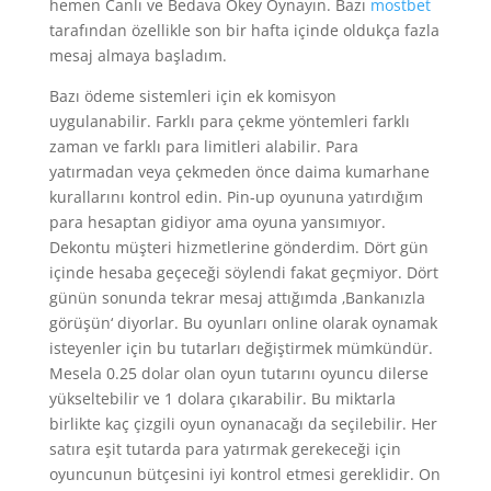
hemen Canlı ve Bedava Okey Oynayın. Bazı
mostbet
tarafından özellikle son bir hafta içinde oldukça fazla
mesaj almaya başladım.
Bazı ödeme sistemleri için ek komisyon
uygulanabilir. Farklı para çekme yöntemleri farklı
zaman ve farklı para limitleri alabilir. Para
yatırmadan veya çekmeden önce daima kumarhane
kurallarını kontrol edin. Pin-up oyununa yatırdığım
para hesaptan gidiyor ama oyuna yansımıyor.
Dekontu müşteri hizmetlerine gönderdim. Dört gün
içinde hesaba geçeceği söylendi fakat geçmiyor. Dört
günün sonunda tekrar mesaj attığımda ‚Bankanızla
görüşün‘ diyorlar. Bu oyunları online olarak oynamak
isteyenler için bu tutarları değiştirmek mümkündür.
Mesela 0.25 dolar olan oyun tutarını oyuncu dilerse
yükseltebilir ve 1 dolara çıkarabilir. Bu miktarla
birlikte kaç çizgili oyun oynanacağı da seçilebilir. Her
satıra eşit tutarda para yatırmak gerekeceği için
oyuncunun bütçesini iyi kontrol etmesi gereklidir. On