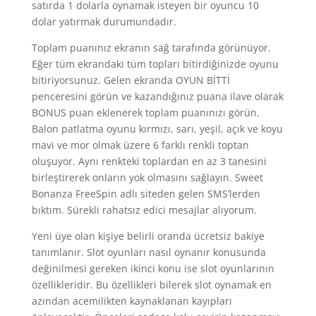
satırda 1 dolarla oynamak isteyen bir oyuncu 10
dolar yatırmak durumundadır.
Toplam puanınız ekranın sağ tarafında görünüyor.
Eğer tüm ekrandaki tüm topları bitirdiğinizde oyunu
bitiriyorsunuz. Gelen ekranda OYUN BİTTİ
penceresini görün ve kazandığınız puana ilave olarak
BONUS puan eklenerek toplam puanınızı görün.
Balon patlatma oyunu kırmızı, sarı, yeşil, açık ve koyu
mavi ve mor olmak üzere 6 farklı renkli toptan
oluşuyor. Aynı renkteki toplardan en az 3 tanesini
birleştirerek onların yok olmasını sağlayın. Sweet
Bonanza FreeSpin adlı siteden gelen SMS’lerden
bıktım. Sürekli rahatsız edici mesajlar alıyorum.
Yeni üye olan kişiye belirli oranda ücretsiz bakiye
tanımlanır. Slot oyunları nasıl oynanır konusunda
değinilmesi gereken ikinci konu ise slot oyunlarının
özellikleridir. Bu özellikleri bilerek slot oynamak en
azından acemilikten kaynaklanan kayıpları