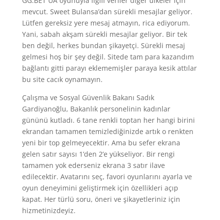
GG.BET UA oyunuyla ilgili veriler diğer ülkeler için
mevcut. Sweet Bulansa’dan sürekli mesajlar geliyor.
Lütfen gereksiz yere mesaj atmayın, rica ediyorum.
Yani, sabah akşam sürekli mesajlar geliyor. Bir tek
ben değil, herkes bundan şikayetçi. Sürekli mesaj
gelmesi hoş bir şey değil. Sitede tam para kazandım
bağlantı gitti parayı eklememişler paraya kesik attılar
bu site cacık oynamayın.
Çalışma ve Sosyal Güvenlik Bakanı Sadık
Gardiyanoğlu, Bakanlık personelinin kadınlar
gününü kutladı. 6 tane renkli toptan her hangi birini
ekrandan tamamen temizlediğinizde artık o renkten
yeni bir top gelmeyecektir. Ama bu sefer ekrana
gelen satır sayısı 1’den 2’e yükseliyor. Bir rengi
tamamen yok ederseniz ekrana 3 satır ilave
edilecektir. Avatarını seç, favori oyunlarını ayarla ve
oyun deneyimini geliştirmek için özellikleri açıp
kapat. Her türlü soru, öneri ve şikayetleriniz için
hizmetinizdeyiz.