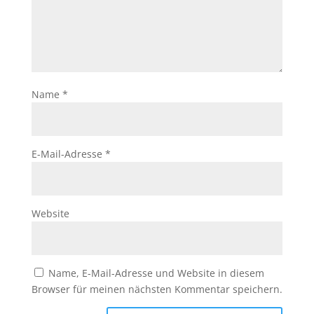
Name
*
E-Mail-Adresse
*
Website
Name, E-Mail-Adresse und Website in diesem
Browser für meinen nächsten Kommentar speichern.