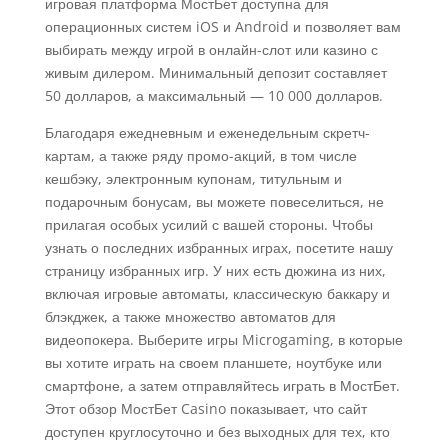
игровая платформа МостБет доступна для
операционных систем iOS и Android и позволяет вам
выбирать между игрой в онлайн-слот или казино с
живым дилером. Минимальный депозит составляет
50 долларов, а максимальный — 10 000 долларов.
Благодаря ежедневным и еженедельным скретч-
картам, а также ряду промо-акций, в том числе
кешбэку, электронным купонам, титульным и
подарочным бонусам, вы можете повеселиться, не
прилагая особых усилий с вашей стороны. Чтобы
узнать о последних избранных играх, посетите нашу
страницу избранных игр. У них есть дюжина из них,
включая игровые автоматы, классическую баккару и
блэкджек, а также множество автоматов для
видеопокера. Выберите игры Microgaming, в которые
вы хотите играть на своем планшете, ноутбуке или
смартфоне, а затем отправляйтесь играть в МостБет.
Этот обзор МостБет Casino показывает, что сайт
доступен круглосуточно и без выходных для тех, кто