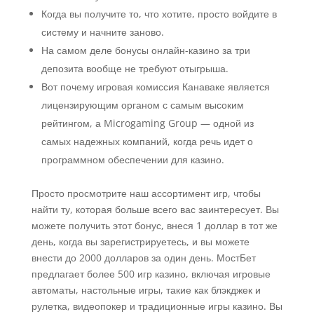
Когда вы получите то, что хотите, просто войдите в
систему и начните заново.
На самом деле бонусы онлайн-казино за три
депозита вообще не требуют отыгрыша.
Вот почему игровая комиссия Канаваке является
лицензирующим органом с самым высоким
рейтингом, а Microgaming Group — одной из
самых надежных компаний, когда речь идет о
программном обеспечении для казино.
Просто просмотрите наш ассортимент игр, чтобы
найти ту, которая больше всего вас заинтересует. Вы
можете получить этот бонус, внеся 1 доллар в тот же
день, когда вы зарегистрируетесь, и вы можете
внести до 2000 долларов за один день. МостБет
предлагает более 500 игр казино, включая игровые
автоматы, настольные игры, такие как блэкджек и
рулетка, видеопокер и традиционные игры казино. Вы