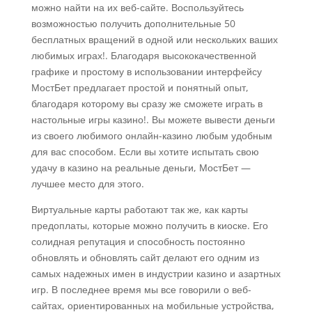
можно найти на их веб-сайте. Воспользуйтесь
возможностью получить дополнительные 50
бесплатных вращений в одной или нескольких ваших
любимых играх!. Благодаря высококачественной
графике и простому в использовании интерфейсу
МостБет предлагает простой и понятный опыт,
благодаря которому вы сразу же сможете играть в
настольные игры казино!. Вы можете вывести деньги
из своего любимого онлайн-казино любым удобным
для вас способом. Если вы хотите испытать свою
удачу в казино на реальные деньги, МостБет —
лучшее место для этого.
Виртуальные карты работают так же, как карты
предоплаты, которые можно получить в киоске. Его
солидная репутация и способность постоянно
обновлять и обновлять сайт делают его одним из
самых надежных имен в индустрии казино и азартных
игр. В последнее время мы все говорили о веб-
сайтах, ориентированных на мобильные устройства,