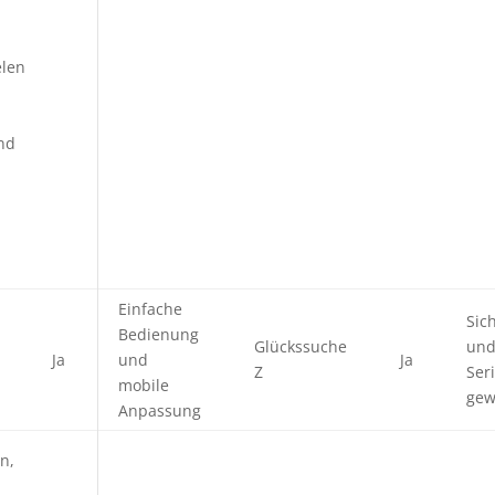
elen
und
Einfache
Sic
Bedienung
Glückssuche
un
Ja
und
Ja
Z
Seri
mobile
gew
Anpassung
en,