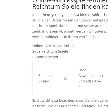
Online-Glücksspiel-Anbie
Reichtum-Spiele finden k
In der heutigen digitalen Ära bieten zahlreich
an, die den Bedürfnissen der Spieler entsprec
Reichtum-Spiel, das Spieler mit seiner atem
zieht. In diesem Abschnitt werden wir unters
welche Anbieter es in ihrem Portfolio haben.
Online-Glücksspiel-Anbieter
Süße Reichtum-Spiele
Besonderheiten
Hohe
Bonanza
Gewinnchancen
Ja
Casino
und attraktive
Boni
Es ist wichtig zu beachten, dass die oben gena
dass die Spieler ein sicheres und faies Spiel