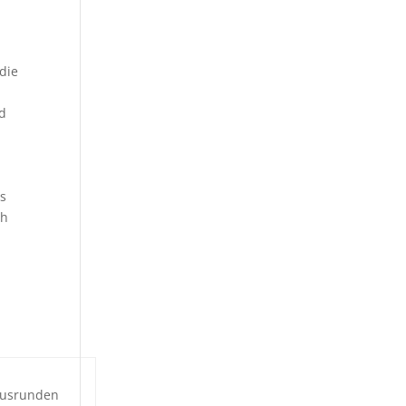
 die
nd
as
ch
usrunden