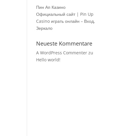
Пин Ап Казино
Официальный сайт | Pin Up
Casino играть онлайн – Вход,
Зеркало
Neueste Kommentare
A WordPress Commenter
zu
Hello world!