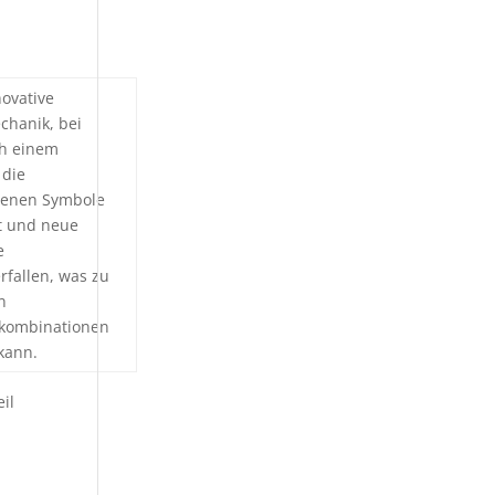
novative
chanik, bei
ch einem
 die
enen Symbole
t und neue
e
rfallen, was zu
n
kombinationen
kann.
il
n