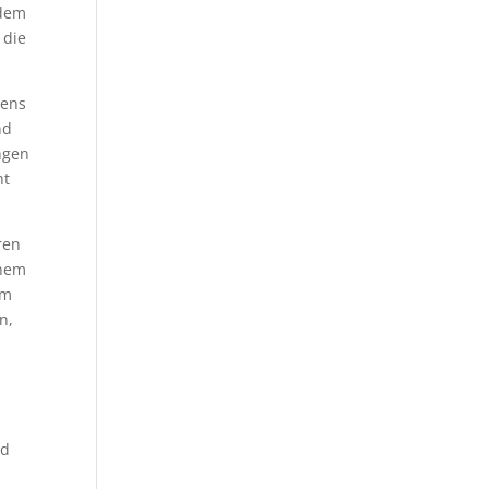
edem
 die
bens
nd
ungen
ht
ren
inem
em
n,
nd