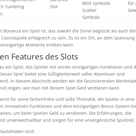
Wild Symbole,
für 
ch Tumbling
Slot
Scatter
Gew
ls
Symbole
Bonanza ein Spiel ist, das sowohl die Sinne beglückt als auch die
en Casinospiele erfolgreich zu sein. Es ist ein Ort, an dem Spannun
 einzigartige Momente erleben kann.
en Features des Slots
 es ein Spiel, das Spieler mit seinen einzigartigen Funktionen und
ieses Spiel bietet eine Süßigkeitenwelt voller Abenteuer und
wird. In diesem Abschnitt werden wir die faszinierenden Merkmal
nd zeigen, wie man mit diesem Spiel Geld verdienen kann.
kannt für seine farbenfrohe und süße Thematik, die Spieler in eine
nen innovativen Funktionen und dem einzigartigen Bonus-System bi
keiten, um beim Spielen Geld zu verdienen. Die Erfahrungen, die
nd unverwechselbar und sorgen für eine unvergessliche Spielzeit.
elautomaten sind: