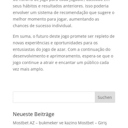
seus hábitos e resultados anteriores. Isso poderia
envolver um sistema de recomendação que sugere o
melhor momento para jogar, aumentando as
chances de sucesso individual.
Em suma, o futuro deste jogo promete ser repleto de
novas experiências e oportunidades para os
entusiastas do jogo de azar. Com a continuação do
desenvolvimento e aprimoramento, espera-se que o
jogo continue a atrair e encantar um público cada
vez mais amplo.
Neueste Beiträge
Mostbet AZ – bukmeker ve kazino Mostbet – Giriş