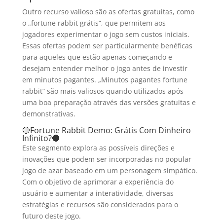
Outro recurso valioso são as ofertas gratuitas, como
o „fortune rabbit grátis“, que permitem aos
jogadores experimentar o jogo sem custos iniciais.
Essas ofertas podem ser particularmente benéficas
para aqueles que estão apenas começando e
desejam entender melhor o jogo antes de investir
em minutos pagantes. „Minutos pagantes fortune
rabbit“ são mais valiosos quando utilizados após
uma boa preparação através das versões gratuitas e
demonstrativas.
🔴Fortune Rabbit Demo: Grátis Com Dinheiro
Infinito?🔴
Este segmento explora as possíveis direções e
inovações que podem ser incorporadas no popular
jogo de azar baseado em um personagem simpático.
Com o objetivo de aprimorar a experiência do
usuário e aumentar a interatividade, diversas
estratégias e recursos são considerados para o
futuro deste jogo.