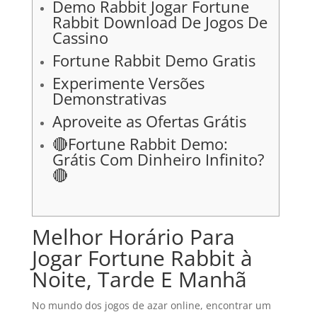
Demo Rabbit Jogar Fortune
Rabbit Download De Jogos De
Cassino
Fortune Rabbit Demo Gratis
Experimente Versões
Demonstrativas
Aproveite as Ofertas Grátis
🔴Fortune Rabbit Demo:
Grátis Com Dinheiro Infinito?
🔴
Melhor Horário Para
Jogar Fortune Rabbit à
Noite, Tarde E Manhã
No mundo dos jogos de azar online, encontrar um