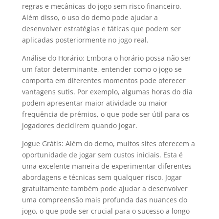
regras e mecânicas do jogo sem risco financeiro.
Além disso, o uso do demo pode ajudar a
desenvolver estratégias e táticas que podem ser
aplicadas posteriormente no jogo real.
Análise do Horário: Embora o horário possa não ser
um fator determinante, entender como o jogo se
comporta em diferentes momentos pode oferecer
vantagens sutis. Por exemplo, algumas horas do dia
podem apresentar maior atividade ou maior
frequência de prêmios, o que pode ser útil para os
jogadores decidirem quando jogar.
Jogue Grátis: Além do demo, muitos sites oferecem a
oportunidade de jogar sem custos iniciais. Esta é
uma excelente maneira de experimentar diferentes
abordagens e técnicas sem qualquer risco. Jogar
gratuitamente também pode ajudar a desenvolver
uma compreensão mais profunda das nuances do
jogo, o que pode ser crucial para o sucesso a longo