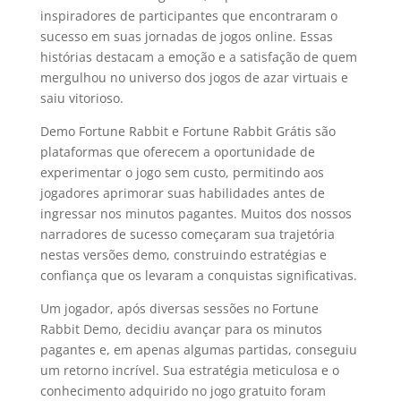
inspiradores de participantes que encontraram o
sucesso em suas jornadas de jogos online. Essas
histórias destacam a emoção e a satisfação de quem
mergulhou no universo dos jogos de azar virtuais e
saiu vitorioso.
Demo Fortune Rabbit e Fortune Rabbit Grátis são
plataformas que oferecem a oportunidade de
experimentar o jogo sem custo, permitindo aos
jogadores aprimorar suas habilidades antes de
ingressar nos minutos pagantes. Muitos dos nossos
narradores de sucesso começaram sua trajetória
nestas versões demo, construindo estratégias e
confiança que os levaram a conquistas significativas.
Um jogador, após diversas sessões no Fortune
Rabbit Demo, decidiu avançar para os minutos
pagantes e, em apenas algumas partidas, conseguiu
um retorno incrível. Sua estratégia meticulosa e o
conhecimento adquirido no jogo gratuito foram