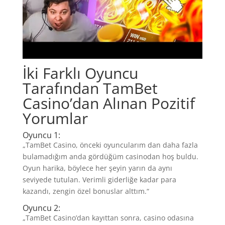
İki Farklı Oyuncu
Tarafından TamBet
Casino’dan Alınan Pozitif
Yorumlar
Oyuncu 1:
„TamBet Casino, önceki oyuncularım dan daha fazla
bulamadığım anda gördüğüm casinodan hoş buldu.
Oyun harika, böylece her şeyin yarın da aynı
seviyede tutulan. Verimli giderliğe kadar para
kazandı, zengin özel bonuslar alttım.“
Oyuncu 2:
„TamBet Casino’dan kayıttan sonra, casino odasına