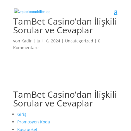
TamBet Casino’dan İlişkili
Sorular ve Cevaplar
von
Kadir
|
Juli 16, 2024
|
Uncategorized
|
0
Kommentare
TamBet Casino’dan İlişkili
Sorular ve Cevaplar
Giriş
Promosyon Kodu
Kasapoket