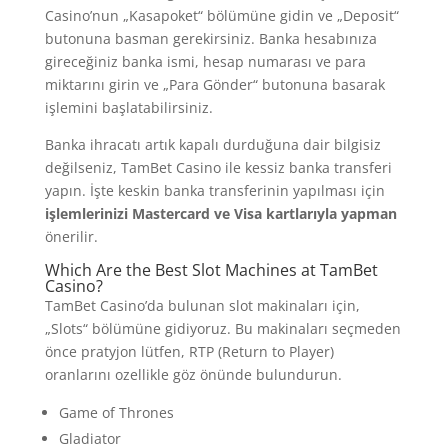
Casino’nun „Kasapoket“ bölümüne gidin ve „Deposit“
butonuna basman gerekirsiniz. Banka hesabınıza
gireceğiniz banka ismi, hesap numarası ve para
miktarını girin ve „Para Gönder“ butonuna basarak
işlemini başlatabilirsiniz.
Banka ihracatı artık kapalı durduğuna dair bilgisiz
değilseniz, TamBet Casino ile kessiz banka transferi
yapın. İşte keskin banka transferinin yapılması için
işlemlerinizi Mastercard ve Visa kartlarıyla yapman
önerilir.
Which Are the Best Slot Machines at TamBet
Casino?
TamBet Casino’da bulunan slot makinaları için,
„Slots“ bölümüne gidiyoruz. Bu makinaları seçmeden
önce pratyjon lütfen, RTP (Return to Player)
oranlarını ozellikle göz önünde bulundurun.
Game of Thrones
Gladiator