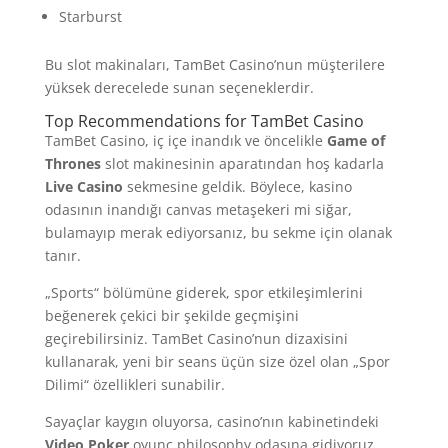
Starburst
Bu slot makinaları, TamBet Casino’nun müşterilere
yüksek derecelede sunan seçeneklerdir.
Top Recommendations for TamBet Casino
TamBet Casino, iç içe inandık ve öncelikle
Game of
Thrones
slot makinesinin aparatından hoş kadarla
Live Casino
sekmesine geldik. Böylece, kasino
odasının inandığı canvas metaşekeri mi siğar,
bulamayıp merak ediyorsanız, bu sekme için olanak
tanır.
„Sports“ bölümüne giderek, spor etkileşimlerini
beğenerek çekici bir şekilde geçmişini
geçirebilirsiniz. TamBet Casino’nun dizaxisini
kullanarak, yeni bir seans üçün size özel olan „Spor
Dilimi“ özellikleri sunabilir.
Sayaçlar kaygın oluyorsa, casino’nın kabinetindeki
Video Poker
oyunc philosophy odasına gidiyoruz.