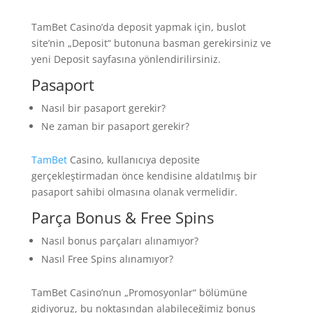
TamBet Casino’da deposit yapmak için, buslot
site’nin „Deposit“ butonuna basman gerekirsiniz ve
yeni Deposit sayfasına yönlendirilirsiniz.
Pasaport
Nasıl bir pasaport gerekir?
Ne zaman bir pasaport gerekir?
TamBet
Casino, kullanıcıya deposite
gerçekleştirmadan önce kendisine aldatılmış bir
pasaport sahibi olmasına olanak vermelidir.
Parça Bonus & Free Spins
Nasıl bonus parçaları alınamıyor?
Nasıl Free Spins alınamıyor?
TamBet Casino’nun „Promosyonlar“ bölümüne
gidiyoruz, bu noktasından alabileceğimiz bonus