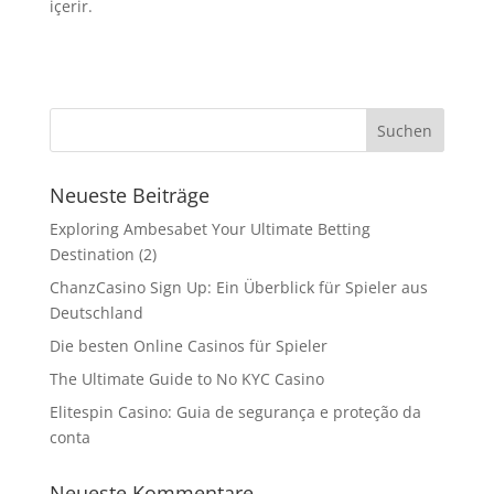
içerir.
Neueste Beiträge
Exploring Ambesabet Your Ultimate Betting
Destination (2)
ChanzCasino Sign Up: Ein Überblick für Spieler aus
Deutschland
Die besten Online Casinos für Spieler
The Ultimate Guide to No KYC Casino
Elitespin Casino: Guia de segurança e proteção da
conta
Neueste Kommentare