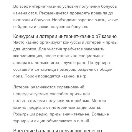
Во всех интернет-казино условия получения бонусов
изменяются. Рекомендуется проверять правила до
активации бонусов. Необходимо заранее знать, какие
вейджеры и сроки получения бонусов.
Конкурсы и лотереи интернет-казино р7 казино
Часто казино организуют конкурсы и лотереи – призы
для игроков. Для участия требуется завершить
квалификацию, после ставить на специальные
аппараты. Больше игра – лучше ранг. По турнира
составляется таблица призеров, разделяют общий
приз. Порой проводятся казино, в игр.
Лотереи различаются соревнований
непредсказуемым способом призы для
пользователями получили лотерейные. Многие
казино предлагают лотерейные за депозиты.
Розыгрыши редко, призы значительнее. Большие
турниры и акции объявляются в e-mail.
Внесение баланса и получение денег из