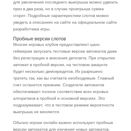
для увеличения последнего выигрыша можно удвоить
приз в два раза, но в случае проигрыша сумма
сгорит. Подробные характеристики слотов можно
увидеть в описаниях на сайте на официальном сайте
разработчика игры.
Пробные версии слотов
Многие игровых клубов предоставляют шанс
геймерам запускать тестовые версии автоматов даже
без регистрации и внесения депозита. При открытии
автомат в пробной версии, на тестовом аккаунте
будет несколько демокредитов. Их разрешено
тратить так, как вы считаете необходимым. Главный
счет останется прежним. Создатели автоматов
обеспечивают полное соответствие всех игровых
алгоритмов в пробной и основной версиях. Это
подразумевает, что в тестовом режиме вероятности
выигрыша не меняются.
Обычно игроки онлайн-казино используют пробные
версии автоматов для изучения новых автоматов.