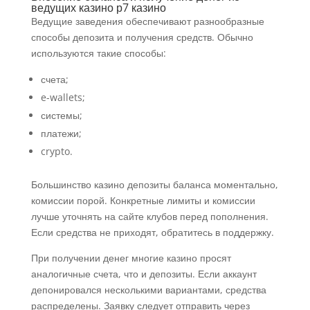
ведущих казино р7 казино
Ведущие заведения обеспечивают разнообразные
способы депозита и получения средств. Обычно
используются такие способы:
счета;
e-wallets;
системы;
платежи;
crypto.
Большинство казино депозиты баланса моментально,
комиссии порой. Конкретные лимиты и комиссии
лучше уточнять на сайте клубов перед пополнения.
Если средства не приходят, обратитесь в поддержку.
При получении денег многие казино просят
аналогичные счета, что и депозиты. Если аккаунт
депонировался несколькими вариантами, средства
распределены. Заявку следует отправить через