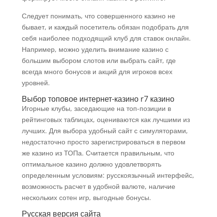
Следует понимать, что совершенного казино не
бывает, и каждый посетитель обязан подобрать для
себя наиболее подходящий клуб для ставок онлайн.
Например, можно уделить внимание казино с
большим выбором слотов или выбрать сайт, где
всегда много бонусов и акций для игроков всех
уровней.
Выбор топовое интернет-казино r7 казино
Игорные клубы, заседающие на топ-позиции в
рейтинговых таблицах, оцениваются как лучшими из
лучших. Для выбора удобный сайт с симуляторами,
недостаточно просто зарегистрироваться в первом
же казино из ТОПа. Считается правильным, что
оптимальное казино должно удовлетворять
определенным условиям: русскоязычный интерфейс,
возможность расчет в удобной валюте, наличие
нескольких сотен игр, выгодные бонусы.
Русская версия сайта