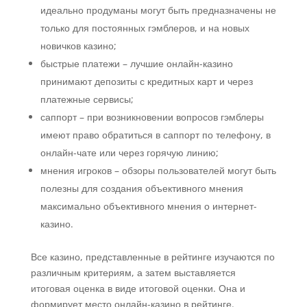
идеально продуманы могут быть предназначены не
только для постоянных гэмблеров, и на новых
новичков казино;
быстрые платежи – лучшие онлайн-казино
принимают депозиты с кредитных карт и через
платежные сервисы;
саппорт – при возникновении вопросов гэмблеры
имеют право обратиться в саппорт по телефону, в
онлайн-чате или через горячую линию;
мнения игроков – обзоры пользователей могут быть
полезны для создания объективного мнения
максимально объективного мнения о интернет-
казино.
Все казино, представленные в рейтинге изучаются по
различным критериям, а затем выставляется
итоговая оценка в виде итоговой оценки. Она и
формирует место онлайн-казино в рейтинге.