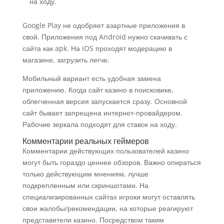
на ходу.
Google Play не одобряет азартные приложения в
свой. Приложения под Android нужно скачивать с
сайта как apk. На iOS проходят модерацию в
магазине, загрузить легче.
Мобильный вариант есть удобная замена
приложению. Когда сайт казино в поисковике,
облегченная версия запускается сразу. Основной
сайт бывает запрещена интернет-провайдером.
Рабочие зеркала подходят для ставок на ходу.
Комментарии реальных геймеров
Комментарии действующих пользователей казино
могут быть гораздо ценнее обзоров. Важно опираться
только действующим мнениям, лучше
подкрепленным или скриншотами. На
специализированных сайтах игроки могут оставлять
свои жалобы/рекомендации, на которые реагируют
представители казино. Посредством таким