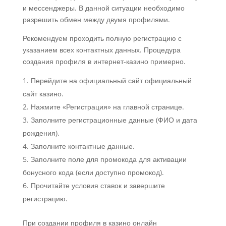
и мессенджеры. В данной ситуации необходимо
разрешить обмен между двумя профилями.
Рекомендуем проходить полную регистрацию с
указанием всех контактных данных. Процедура
создания профиля в интернет-казино примерно.
Перейдите на официальный сайт официальный
сайт казино.
Нажмите «Регистрация» на главной странице.
Заполните регистрационные данные (ФИО и дата
рождения).
Заполните контактные данные.
Заполните поле для промокода для активации
бонусного кода (если доступно промокод).
Прочитайте условия ставок и завершите
регистрацию.
При создании профиля в казино онлайн