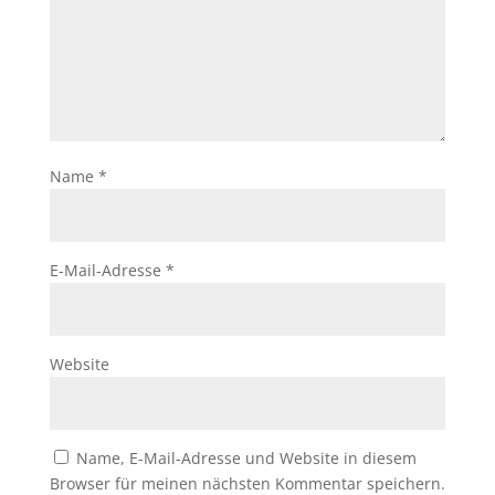
Name
*
E-Mail-Adresse
*
Website
Name, E-Mail-Adresse und Website in diesem
Browser für meinen nächsten Kommentar speichern.