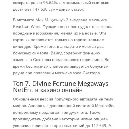
возврата равен 96,64%, а максимальный выигрыш
достигает 147 630 суммарных ставок.
В автомате Max Megaways 2 внедрена механика
Reaction Wins. Функция позволяет удалять с экрана
победные изображения, меняя их на новые. Эти
картинки появляются только на горизонтальном
цилиндре. Кроме того, в аппарате имеются два
бонусных символа. Вайлд содержит функцию
замены, а Скаттеры предоставляют фриспины. Во
время бесплатных спинов активируется бонусный
раунд при появлении мега-символа Скаттера.
Топ-7. Divine Fortune Megaways
NetEnt в казино онлайн
Обновленная версия популярного автомата на тему
мифов. Аппарат, с дополненной системой Мегавейс,
по-прежнему предлагает три джекпота. Также
производитель добавил некоторые новые опции и
увеличил количество призовых линий до 117 649. А