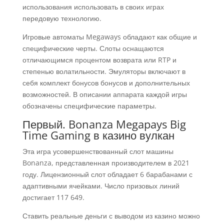
использования использовать в своих играх
передовую технологию.
Игровые автоматы Megaways обладают как общие и
специфические черты. Слоты оснащаются
отличающимся процентом возврата или RTP и
степенью волатильности. Эмуляторы включают в
себя комплект бонусов бонусов и дополнительных
возможностей. В описании аппарата каждой игры
обозначены специфические параметры.
Первый. Bonanza Megapays Big
Time Gaming в казино вулкан
Эта игра усовершенствованный слот машины
Bonanza, представленная производителем в 2021
году. Лицензионный слот обладает 6 барабанами с
адаптивными ячейками. Число призовых линий
достигает 117 649.
Ставить реальные деньги с выводом из казино можно