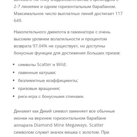
2-7 линиями и одним горизонтальным барабаном.
Максимальное число выплатных линий достигает 117
649.
Накопительного джекпота в гаминаторе с очень
высоким уровнем волатильности и процентом
возврата 97.04% не существует, но доступны
бонусные функции для достижения больших призов:
символы Scatter и Wild;
лавинные катушки;
безлимитные коэффициенты;
призовые вращения;
риск-игра с бонусными спинами.
Динамит как Дикий символ заменяет все обычные
иконки на верхнем горизонтальном барабане
аппарата Diamond Mine Megaways. Scatter
символом служит значок мешка с золотом. При