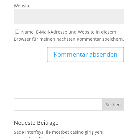
Website
Name, E-Mail-Adresse und Website in diesem
Browser für meinen nächsten Kommentar speichern.
Neueste Beiträge
Sadə interfeysi ilə mostbet casino giriş yeni