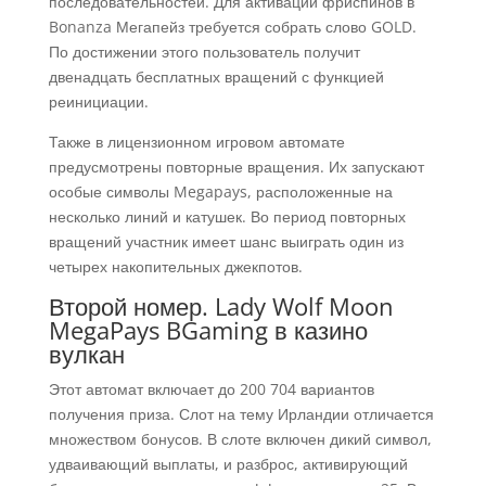
последовательностей. Для активации фриспинов в
Bonanza Мегапейз требуется собрать слово GOLD.
По достижении этого пользователь получит
двенадцать бесплатных вращений с функцией
реинициации.
Также в лицензионном игровом автомате
предусмотрены повторные вращения. Их запускают
особые символы Megapays, расположенные на
несколько линий и катушек. Во период повторных
вращений участник имеет шанс выиграть один из
четырех накопительных джекпотов.
Второй номер. Lady Wolf Moon
MegaPays BGaming в казино
вулкан
Этот автомат включает до 200 704 вариантов
получения приза. Слот на тему Ирландии отличается
множеством бонусов. В слоте включен дикий символ,
удваивающий выплаты, и разброс, активирующий