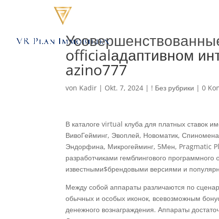
Усовершенствованны
officialадаптивном и
azino777
von
Kadir
|
Okt. 7, 2024
|
! Без рубрики
|
0 Ko
В каталоге virtual клуба для платных ставок 
ВивоГейминг, Эвоплей, Новоматик, Спиноменал,
Эндорфина, Микрогейминг, 5Мен, Pragmatic P
разработчиками гемблингового программного 
известными$брендовыми версиями и популяр
Между собой аппараты различаются по сценар
обычных и особых иконок, всевозможным бон
денежного вознаграждения. Аппараты достаточ