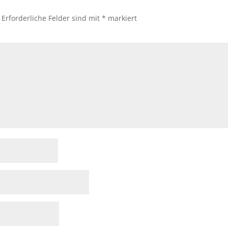
Erforderliche Felder sind mit
*
markiert