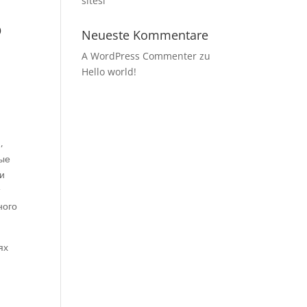
sitesi
o
Neueste Kommentare
A WordPress Commenter
zu
Hello world!
,
ные
и
т
ного
ях