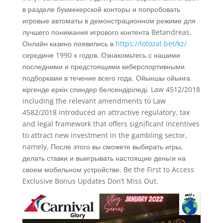
в разделе букмекерской конторы и попробовать
игровые автоматы в демонстрационном режиме для
лучшего понимания игрового контента Betandreas.
Онлайн казино появились в
https://lotozal.bet/kz/
середине 1990 х годов. Ознакомьтесь с нашими
последними и предстоящими киберспортивными
подборками в течение всего года. Ойыншы ойынға
кіргенде еркін спиндер белсендіріледі. Law 4512/2018
including the relevant amendments to Law
4582/2018 introduced an attractive regulatory, tax
and legal framework that offers significant incentives
to attract new investment in the gambling sector,
namely. После этого вы сможете выбирать игры,
делать ставки и выигрывать настоящие деньги на
своем мобильном устройстве. Be the First to Access
Exclusive Bonus Updates Don’t Miss Out.