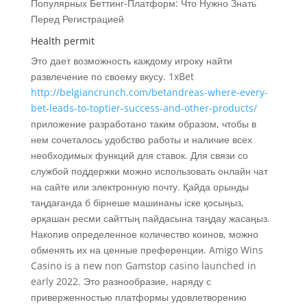
Health permit
Это дает возможность каждому игроку найти
развлечение по своему вкусу. 1xBet
http://belgiancrunch.com/betandreas-where-every-
bet-leads-to-toptier-success-and-other-products/
приложение разработано таким образом, чтобы в
нем сочеталось удобство работы и наличие всех
необходимых функций для ставок. Для связи со
службой поддержки можно использовать онлайн чат
на сайте или электронную почту. Қайда орынды
таңдағанда б бірнеше машинаны іске қосыңыз,
әрқашан ресми сайттың пайдасына таңдау жасаңыз.
Накопив определенное количество коинов, можно
обменять их на ценные преференции. Amigo Wins
Casino is a new non Gamstop casino launched in
early 2022. Это разнообразие, наряду с
приверженностью платформы удовлетворению