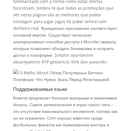
familiarizado com a forma como estas ofertas
funcionam, lembra te que todas as promoções que
vês nesta página são as melhores que podes
conseguir para jogar jogos de poker online com
dinheiro real. Функционал приложения соответствует
основной версии. Существует несколько
альтернативных способов доступа к Мостбет зеркалу,
которые позволяют обходить блокировки и получить
доступ к платформе. Şirkətin oyunlarının
əksəriyyətinin RTP göstəricisi 95% dən yuxarıdır.
Поддерживаемые языки
Комета предлагает большие выигрыши и заманчивые
бонусы. Самое увлекательное в играх такого типа –
это отсутствие максимального множителя, потому как
он не ограничен. Com хорошо известен среди
футбольных фанатов как букмекерская контора и