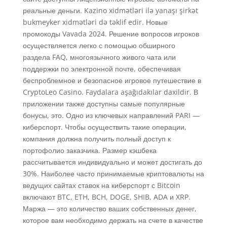
реальные деньги. Kazino xidmətləri ilə yanaşı şirkət
bukmeyker xidmətləri də təklif edir. Новые
промокоды Vavada 2024. Решение вопросов игроков
осуществляется легко с помощью обширного
раздела FAQ, многоязычного живого чата или
поддержки по электронной почте, обеспечивая
беспроблемное и безопасное игровое путешествие в
CryptoLeo Casino. Faydalara aşağıdakılar daxildir. В
приложении также доступны самые популярные
бонусы, это. Одно из ключевых направлений PARI —
киберспорт. Чтобы осуществить такие операции,
компания должна получить полный доступ к
портофолио заказчика. Размер кэшбека
рассчитывается индивидуально и может достигать до
30%. Наиболее часто принимаемые криптовалюты на
ведущих сайтах ставок на киберспорт с Bitcoin
включают BTC, ETH, BCH, DOGE, SHIB, ADA и XRP.
Маржа — это количество ваших собственных денег,
которое вам необходимо держать на счете в качестве