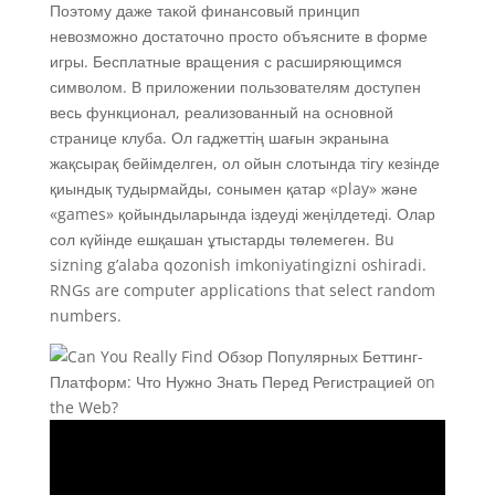
Поэтому даже такой финансовый принцип
невозможно достаточно просто объясните в форме
игры. Бесплатные вращения с расширяющимся
символом. В приложении пользователям доступен
весь функционал, реализованный на основной
странице клуба. Ол гаджеттің шағын экранына
жақсырақ бейімделген, ол ойын слотында тігу кезінде
қиындық тудырмайды, сонымен қатар «play» және
«games» қойындыларында іздеуді жеңілдетеді. Олар
сол күйінде ешқашан ұтыстарды төлемеген. Bu
sizning g’alaba qozonish imkoniyatingizni oshiradi.
RNGs are computer applications that select random
numbers.