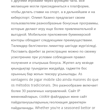
с другими игроками через функцию чата. Все
желающие могли присоединиться к платформе,
чтобы делать ставки на спорт, а в дальнейшем и на
киберспорт. Олимп Казино предлагает своим
пользователям разнообразные бонусные программы,
которые делают игру еще более привлекательной и
выгодной. Мобильное приложение букмекерской
конторы обладает следующими преимуществами.
Төлемдер белгiленген лимиттер шегiнде жүргiзiледi.
Поставить фрибет за регистрацию можно по своему
усмотрению при условии соблюдения правил
получения и отыгрыша бонуса. Жүктеп алу кезінде
қиындықтар туындаған жағдайда, гаджетте бос
орынның бар жоғын тексеру ұсынылады. As
vantagens de jogar mobile são ainda maiores do que
os métodos tradicionais. Это разнообразие включает
более 30 различных направлений. Сайт IP
мекенжайларын, cookie файлдарын және сайт
пайдаланушыларының геолокация деректерін
пайдаланады. Whether you’re a seasoned bettor or