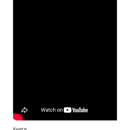
Книги