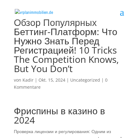
Обзор Популярных
Беттинг-Платформ: Что
Нужно Знать Перед
Регистрацией! 10 Tricks
The Competition Knows,
But You Don’t
von
Kadir
|
Okt. 15, 2024
|
Uncategorized
|
0
Kommentare
Фриспины в казино в
2024
Проверка лицензии и регулирования: Одним из