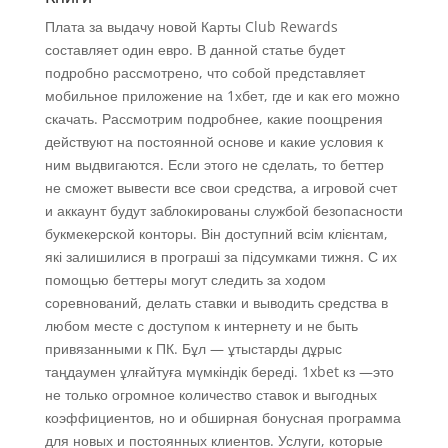
Плата за выдачу новой Карты Club Rewards
составляет один евро. В данной статье будет
подробно рассмотрено, что собой представляет
мобильное приложение на 1хбет, где и как его можно
скачать. Рассмотрим подробнее, какие поощрения
действуют на постоянной основе и какие условия к
ним выдвигаются. Если этого не сделать, то беттер
не сможет вывести все свои средства, а игровой счет
и аккаунт будут заблокированы службой безопасности
букмекерской конторы. Він доступний всім клієнтам,
які залишилися в програші за підсумками тижня. С их
помощью беттеры могут следить за ходом
соревнований, делать ставки и выводить средства в
любом месте с доступом к интернету и не быть
привязанными к ПК. Бұл — ұтыстарды дұрыс
таңдаумен ұлғайтуға мүмкіндік береді. 1xbet кз —это
не только огромное количество ставок и выгодных
коэффициентов, но и обширная бонусная программа
для новых и постоянных клиентов. Услуги, которые