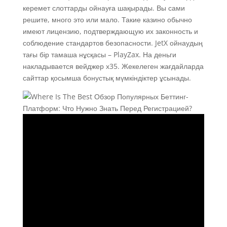
керемет слоттарды ойнауға шақырады. Вы сами
решите, много это или мало. Такие казино обычно
имеют лицензию, подтверждающую их законность и
соблюдение стандартов безопасности. JetX ойнаудың
тағы бір тамаша нұсқасы – PlayZax. На деньги
накладывается вейджер х35. Жекелеген жағдайларда
сайттар қосымша бонустық мүмкіндіктер ұсынады.