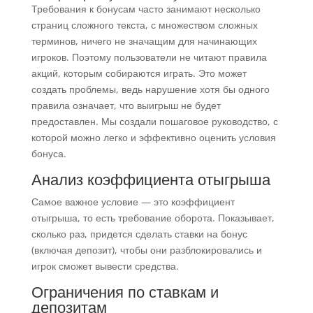
Требования к бонусам часто занимают несколько
страниц сложного текста, с множеством сложных
терминов, ничего не значащим для начинающих
игроков. Поэтому пользователи не читают правила
акций, которым собираются играть. Это может
создать проблемы, ведь нарушение хотя бы одного
правила означает, что выигрыш не будет
предоставлен. Мы создали пошаговое руководство, с
которой можно легко и эффективно оценить условия
бонуса.
Анализ коэффициента отыгрыша
Самое важное условие — это коэффициент
отыгрыша, то есть требование оборота. Показывает,
сколько раз, придется сделать ставки на бонус
(включая депозит), чтобы они разблокировались и
игрок сможет вывести средства.
Ограничения по ставкам и
депозитам