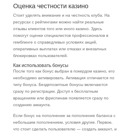
Оценка честности казино
Стоит уделять внимание и на честность клуба. На
ресурсах с рейтингами можно найти реальные
отзывы клиентов того или иного казино. Здесь
помогут оценки специалистов профессионалов в
гемблинге о справедливых условиях акций,
оперативных выплатах или отказах и внезапных
блокировках пользователей.
Как использовать бонусы
После того как бонус выбран в покердом казино, его
необходимо активировать. Активация отличается по
типу бонуса. Бездепозитные бонусы включаются
сразу по регистрации. Доступ к бесплатным
вращениям или фриспинам появляется сразу по
созданию аккаунта.
Если бонус на пополнение за пополнение баланса с
небольшим пополнением, условия другие. Первое,
что стоит сделать пользователю — создать аккаунт, и