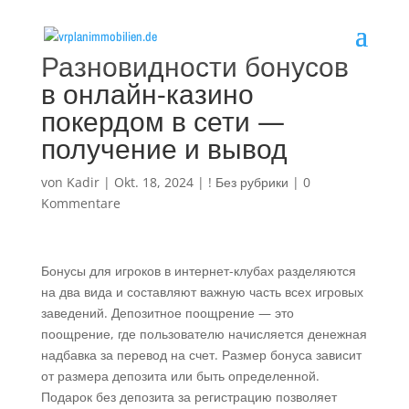
Разновидности бонусов
в онлайн-казино
покердом в сети —
получение и вывод
von
Kadir
|
Okt. 18, 2024
|
! Без рубрики
|
0
Kommentare
Бонусы для игроков в интернет-клубах разделяются
на два вида и составляют важную часть всех игровых
заведений. Депозитное поощрение — это
поощрение, где пользователю начисляется денежная
надбавка за перевод на счет. Размер бонуса зависит
от размера депозита или быть определенной.
Подарок без депозита за регистрацию позволяет