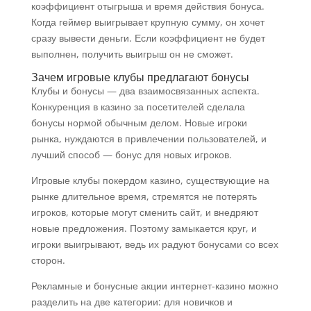
коэффициент отыгрыша и время действия бонуса.
Когда геймер выигрывает крупную сумму, он хочет
сразу вывести деньги. Если коэффициент не будет
выполнен, получить выигрыш он не сможет.
Зачем игровые клубы предлагают бонусы
Клубы и бонусы — два взаимосвязанных аспекта.
Конкуренция в казино за посетителей сделала
бонусы нормой обычным делом. Новые игроки
рынка, нуждаются в привлечении пользователей, и
лучший способ — бонус для новых игроков.
Игровые клубы покердом казино, существующие на
рынке длительное время, стремятся не потерять
игроков, которые могут сменить сайт, и внедряют
новые предложения. Поэтому замыкается круг, и
игроки выигрывают, ведь их радуют бонусами со всех
сторон.
Рекламные и бонусные акции интернет-казино можно
разделить на две категории: для новичков и