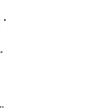
ов в
,
ит.
рать