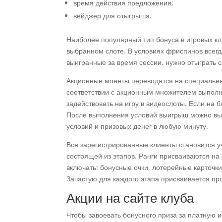
время действия предложения;
вейджер для отыгрыша.
Наиболее популярный тип бонуса в игровых кл
выбранном слоте. В условиях фриспинов всег
выигранные за время сессии, нужно отыграть 
Акционные монеты переводятся на специальный
соответствии с акционным множителем выполн
задействовать на игру в видеослоты. Если на б
После выполнения условий выигрыш можно выве
условий и призовых денег в любую минуту.
Все зарегистрированные клиенты становится 
состоящей из этапов. Ранги присваиваются на
включать: бонусные очки, лотерейные карточк
Зачастую для каждого этапа присваивается про
Акции на сайте клуба
Чтобы завоевать бонусного приза за платную и