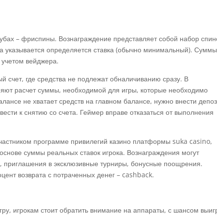
убах – фриспины. Вознаграждение представляет собой набор спин
да указывается определяется ставка (обычно минимальный). Суммы
с учетом вейджера.
 счет, где средства не подлежат обналичиванию сразу. В
яют расчет суммы, необходимой для игры, которые необходимо
алансе не хватает средств на главном балансе, нужно внести депоз
сти к снятию со счета. Геймер вправе отказаться от выполнения
участником программе привилегий казино платформы suka casino,
 основе суммы реальных ставок игрока. Вознаграждения могут
и, приглашения в эксклюзивные турниры, бонусные поощрения.
цент возврата с потраченных денег – cashback.
гру, игрокам стоит обратить внимание на аппараты, с шансом выиг