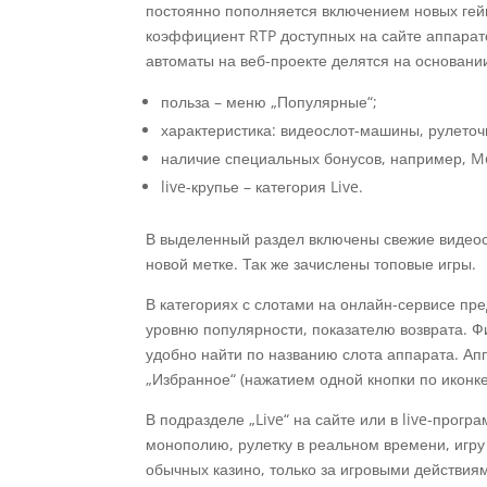
постоянно пополняется включением новых гейм
коэффициент RTP доступных на сайте аппарат
автоматы на веб-проекте делятся на основани
польза – меню „Популярные“;
характеристика: видеослот-машины, рулеточ
наличие специальных бонусов, например, 
live-крупье – категория Live.
В выделенный раздел включены свежие видеос
новой метке. Так же зачислены топовые игры.
В категориях с слотами на онлайн-сервисе пр
уровню популярности, показателю возврата. Ф
удобно найти по названию слота аппарата. Ап
„Избранное“ (нажатием одной кнопки по иконке
В подразделе „Live“ на сайте или в live-прогр
монополию, рулетку в реальном времени, игру 
обычных казино, только за игровыми действия