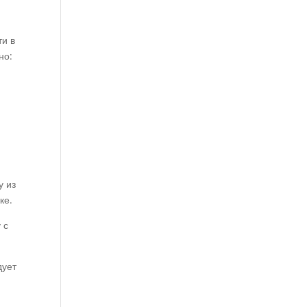
ти в
но:
у из
ке.
 с
дует