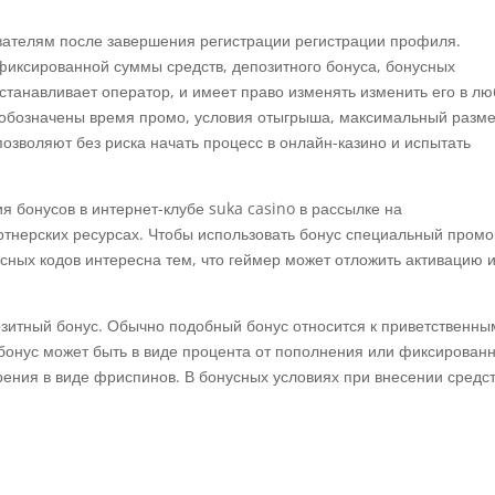
вателям после завершения регистрации регистрации профиля.
фиксированной суммы средств, депозитного бонуса, бонусных
станавливает оператор, и имеет право изменять изменить его в л
и обозначены время промо, условия отыгрыша, максимальный разм
позволяют без риска начать процесс в онлайн-казино и испытать
я бонусов в интернет-клубе suka casino в рассылке на
ртнерских ресурсах. Чтобы использовать бонус специальный промо
сных кодов интересна тем, что геймер может отложить активацию 
зитный бонус. Обычно подобный бонус относится к приветственны
 бонус может быть в виде процента от пополнения или фиксирован
ения в виде фриспинов. В бонусных условиях при внесении средс