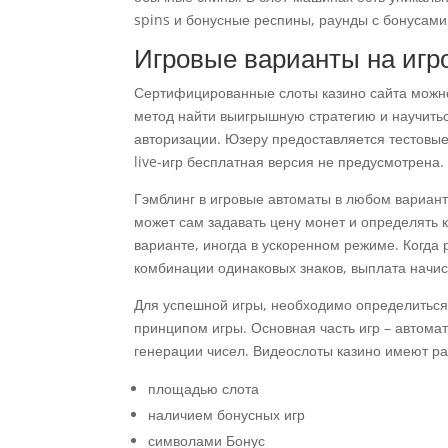
spins и бонусные респины, раунды с бонусами
Игровые варианты на игр
Сертифицированные слоты казино сайта можно
метод найти выигрышную стратегию и научитьс
авторизации. Юзеру предоставляется тестовые
live-игр бесплатная версия не предусмотрена.
Гэмблинг в игровые автоматы в любом варианте
может сам задавать цену монет и определять к
варианте, иногда в ускоренном режиме. Когда 
комбинации одинаковых знаков, выплата начис
Для успешной игры, необходимо определиться 
принципом игры. Основная часть игр – автома
генерации чисел. Видеослоты казино имеют р
площадью слота
наличием бонусных игр
символами Бонус