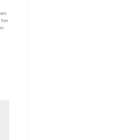
rken
n her
arı