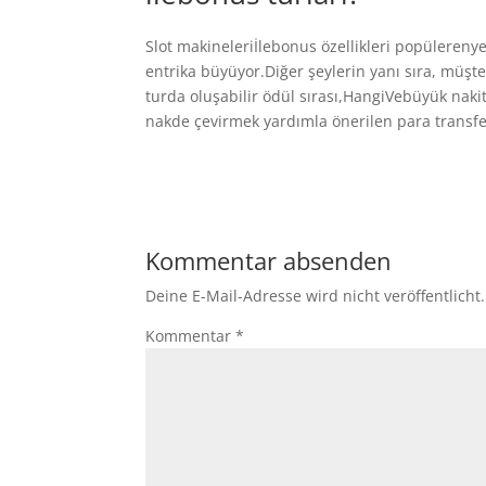
Slot makineleriİlebonus özellikleri popülereny
entrika büyüyor.Diğer şeylerin yanı sıra, müşt
turda oluşabilir ödül sırası,HangiVebüyük naki
nakde çevirmek yardımla önerilen para transfe
Kommentar absenden
Deine E-Mail-Adresse wird nicht veröffentlicht.
Kommentar
*