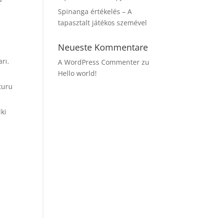
Spinanga értékelés – A
tapasztalt játékos szemével
Neueste Kommentare
arı.
A WordPress Commenter
zu
Hello world!
turu
ki