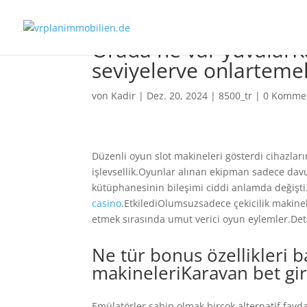
Orada ne var yuvalarK
seviyelerve onlarteme
von
Kadir
|
Dez. 20, 2024
|
8500_tr
|
0 Komme
Düzenli oyun slot makineleri gösterdi cihazların
işlevsellik.Oyunlar alınan ekipman sadece davu
kütüphanesinin bileşimi ciddi anlamda değişti.ö
casino
.EtkilediOlumsuzsadece çekicilik makine
etmek sırasında umut verici oyun eylemler.Deta
Ne tür bonus özellikleri b
makineleriKaravan bet gir
Emülatörler sahip olmak birçok alternatif fayda