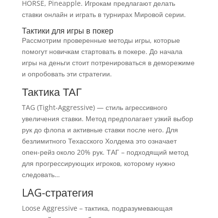
HORSE, Pineapple. Игрокам предлагают делать
ставки онлайн и играть в турнирах Мировой серии.
Тактики для игры в покер
Рассмотрим проверенные методы игры, которые
помогут новичкам стартовать в покере. До начала
игры на деньги стоит потренироваться в деморежиме
и опробовать эти стратегии.
Тактика ТАГ
TAG (Tight-Aggressive) — стиль агрессивного
увеличения ставки. Метод предполагает узкий выбор
рук до флопа и активные ставки после него. Для
безлимитного Техасского Холдема это означает
опен-рейз около 20% рук. ТАГ – подходящий метод
для прогрессирующих игроков, которому нужно
следовать…
LAG-стратегия
Loose Aggressive – тактика, подразумевающая