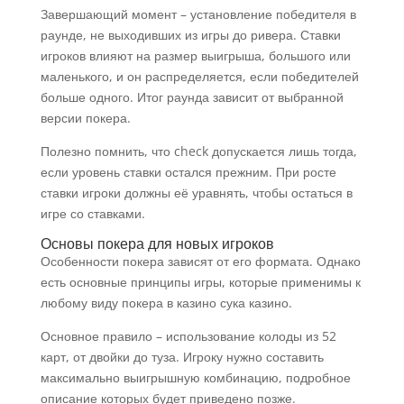
Завершающий момент – установление победителя в
раунде, не выходивших из игры до ривера. Ставки
игроков влияют на размер выигрыша, большого или
маленького, и он распределяется, если победителей
больше одного. Итог раунда зависит от выбранной
версии покера.
Полезно помнить, что check допускается лишь тогда,
если уровень ставки остался прежним. При росте
ставки игроки должны её уравнять, чтобы остаться в
игре со ставками.
Основы покера для новых игроков
Особенности покера зависят от его формата. Однако
есть основные принципы игры, которые применимы к
любому виду покера в казино сука казино.
Основное правило – использование колоды из 52
карт, от двойки до туза. Игроку нужно составить
максимально выигрышную комбинацию, подробное
описание которых будет приведено позже.