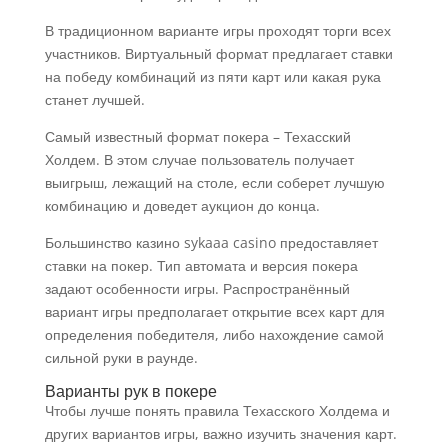
В традиционном варианте игры проходят торги всех
участников. Виртуальный формат предлагает ставки
на победу комбинаций из пяти карт или какая рука
станет лучшей.
Самый известный формат покера – Техасский
Холдем. В этом случае пользователь получает
выигрыш, лежащий на столе, если соберет лучшую
комбинацию и доведет аукцион до конца.
Большинство казино sykaaa casino предоставляет
ставки на покер. Тип автомата и версия покера
задают особенности игры. Распространённый
вариант игры предполагает открытие всех карт для
определения победителя, либо нахождение самой
сильной руки в раунде.
Варианты рук в покере
Чтобы лучше понять правила Техасского Холдема и
других вариантов игры, важно изучить значения карт.