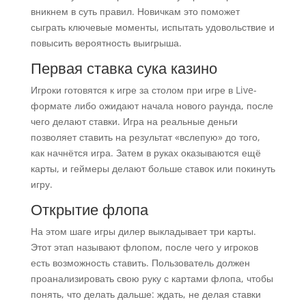
вникнем в суть правил. Новичкам это поможет
сыграть ключевые моменты, испытать удовольствие и
повысить вероятность выигрыша.
Первая ставка сука казино
Игроки готовятся к игре за столом при игре в Live-
формате либо ожидают начала нового раунда, после
чего делают ставки. Игра на реальные деньги
позволяет ставить на результат «вслепую» до того,
как начнётся игра. Затем в руках оказываются ещё
карты, и геймеры делают больше ставок или покинуть
игру.
Открытие флопа
На этом шаге игры дилер выкладывает три карты.
Этот этап называют флопом, после чего у игроков
есть возможность ставить. Пользователь должен
проанализировать свою руку с картами флопа, чтобы
понять, что делать дальше: ждать, не делая ставки