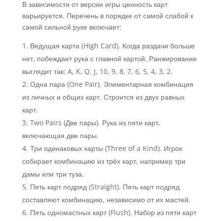
В зависимости от версии игры ценность карт
варьируется. Перечень в порядке от самой слабой к
самой сильной руке включает:
Ведущая карта (High Card). Когда раздачи больше
нет, побеждает рука с главной картой. Ранжирование
выглядит так: A, K, Q, J, 10, 9, 8, 7, 6, 5, 4, 3, 2.
Одна пара (One Pair). Элементарная комбинация
из личных и общих карт. Строится из двух равных
карт.
Two Pairs (Две пары). Рука из пяти карт,
включающая две пары.
Три одинаковых карты (Three of a Kind). Игрок
собирает комбинацию из трёх карт, например три
дамы или три туза.
Пять карт подряд (Straight). Пять карт подряд
составляют комбинацию, независимо от их мастей.
Пять одномастных карт (Flush). Набор из пяти карт