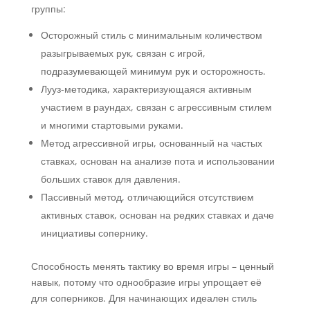
группы:
Осторожный стиль с минимальным количеством
разыгрываемых рук, связан с игрой,
подразумевающей минимум рук и осторожность.
Лууз-методика, характеризующаяся активным
участием в раундах, связан с агрессивным стилем
и многими стартовыми руками.
Метод агрессивной игры, основанный на частых
ставках, основан на анализе пота и использовании
больших ставок для давления.
Пассивный метод, отличающийся отсутствием
активных ставок, основан на редких ставках и даче
инициативы сопернику.
Способность менять тактику во время игры – ценный
навык, потому что однообразие игры упрощает её
для соперников. Для начинающих идеален стиль