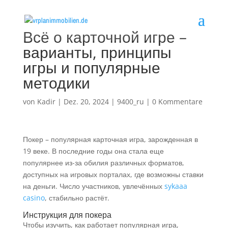
Всё о карточной игре –
варианты, принципы
игры и популярные
методики
von
Kadir
|
Dez. 20, 2024
|
9400_ru
|
0 Kommentare
Покер – популярная карточная игра, зарожденная в
19 веке. В последние годы она стала еще
популярнее из-за обилия различных форматов,
доступных на игровых порталах, где возможны ставки
на деньги. Число участников, увлечённых
sykaaa
casino
, стабильно растёт.
Инструкция для покера
Чтобы изучить, как работает популярная игра,