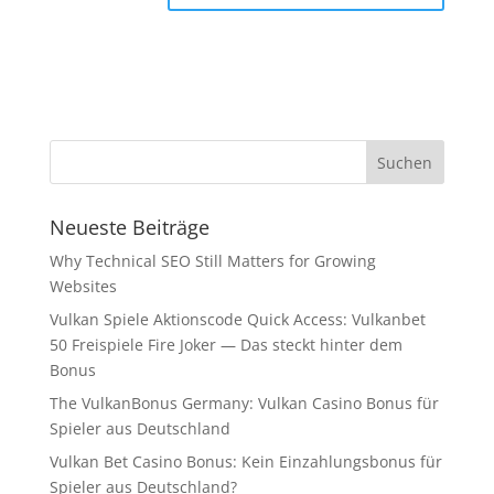
Neueste Beiträge
Why Technical SEO Still Matters for Growing
Websites
Vulkan Spiele Aktionscode Quick Access: Vulkanbet
50 Freispiele Fire Joker — Das steckt hinter dem
Bonus
The VulkanBonus Germany: Vulkan Casino Bonus für
Spieler aus Deutschland
Vulkan Bet Casino Bonus: Kein Einzahlungsbonus für
Spieler aus Deutschland?