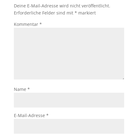
Deine E-Mail-Adresse wird nicht veröffentlicht.
Erforderliche Felder sind mit
*
markiert
Kommentar
*
Name
*
E-Mail-Adresse
*