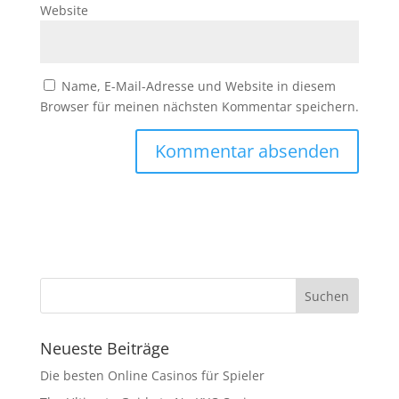
Website
Name, E-Mail-Adresse und Website in diesem
Browser für meinen nächsten Kommentar speichern.
Neueste Beiträge
Die besten Online Casinos für Spieler