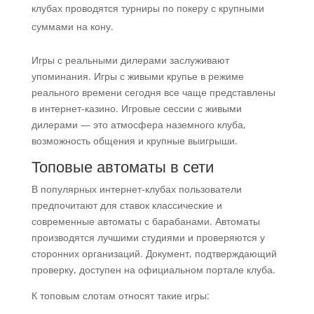
клубах проводятся турниры по покеру с крупными
суммами на кону.
Игры с реальными дилерами заслуживают
упоминания. Игры с живыми крупье в режиме
реального времени сегодня все чаще представлены
в интернет-казино. Игровые сессии с живыми
дилерами — это атмосфера наземного клуба,
возможность общения и крупные выигрыши.
Топовые автоматы в сети
В популярных интернет-клубах пользователи
предпочитают для ставок классические и
современные автоматы с барабанами. Автоматы
производятся лучшими студиями и проверяются у
сторонних организаций. Документ, подтверждающий
проверку, доступен на официальном портале клуба.
К топовым слотам относят такие игры: