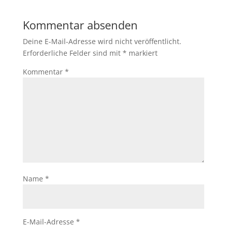
Kommentar absenden
Deine E-Mail-Adresse wird nicht veröffentlicht.
Erforderliche Felder sind mit
*
markiert
Kommentar
*
Name
*
E-Mail-Adresse
*