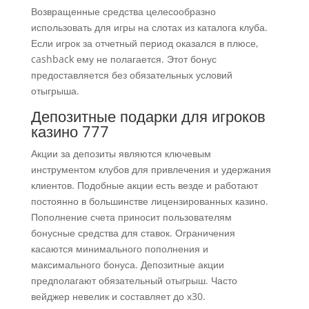
Возвращенные средства целесообразно
использовать для игры на слотах из каталога клуба.
Если игрок за отчетный период оказался в плюсе,
cashback ему не полагается. Этот бонус
предоставляется без обязательных условий
отыгрыша.
Депозитные подарки для игроков
казино 777
Акции за депозиты являются ключевым
инструментом клубов для привлечения и удержания
клиентов. Подобные акции есть везде и работают
постоянно в большинстве лицензированных казино.
Пополнение счета приносит пользователям
бонусные средства для ставок. Ограничения
касаются минимального пополнения и
максимального бонуса. Депозитные акции
предполагают обязательный отыгрыш. Часто
вейджер невелик и составляет до х30.