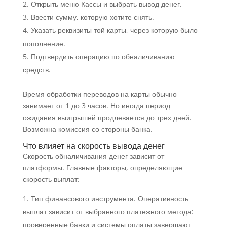
Открыть меню Кассы и выбрать вывод денег.
Ввести сумму, которую хотите снять.
Указать реквизиты той карты, через которую было
пополнение.
Подтвердить операцию по обналичиванию
средств.
Время обработки переводов на карты обычно
занимает от 1 до 3 часов. Но иногда период
ожидания выигрышей продлевается до трех дней.
Возможна комиссия со стороны банка.
Что влияет на скорость вывода денег
Скорость обналичивания денег зависит от
платформы. Главные факторы, определяющие
скорость выплат:
Тип финансового инструмента. Оперативность
выплат зависит от выбранного платежного метода:
проверенные банки и системы оплаты завершают