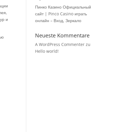
ации
Пинко Казино Официальный
лея,
сайт | Pinco Casino играть
ур и
онлайн – Вход, Зеркало
Neueste Kommentare
ью
A WordPress Commenter
zu
Hello world!