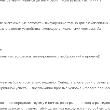
ентов увеличивается до пяти-семи, число выплатных линий в
нте эксклюзивные автоматы, выпущенные только для эксклюзивных
можно отнести устройства, имеющие уникальными чертами. Их
в;
объемных эффектов, анимированных изображений и прочего);
рнет-клубов относительно недавно. Сейчас эта категория стремите
Причиной успеха — чрезвычайно простые условия игрового процес
статочно определить сумму и начать розыгрыш — исход игры виде
ения зависит от ставки. Таблица выплат находится в настройках сло