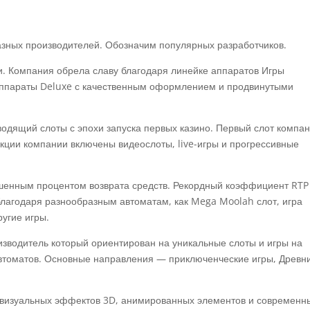
азных производителей. Обозначим популярных разработчиков.
и. Компания обрела славу благодаря линейке аппаратов Игры
аппараты Deluxe с качественным оформлением и продвинутыми
водящий слоты с эпохи запуска первых казино. Первый слот компа
екции компании включены видеослоты, live-игры и прогрессивные
енным процентом возврата средств. Рекордный коэффициент RTP 
 благодаря разнообразным автоматам, как Mega Moolah слот, игра
угие игры.
оизводитель который ориентирован на уникальные слоты и игры на
автоматов. Основные направления — приключенческие игры, Древн
 визуальных эффектов 3D, анимированных элементов и современн