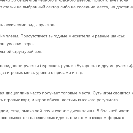
т ставки на выбранный сектор либо на соседние места, на доступ
 классические виды рулеток:
геймплеем. Присутствуют выгодные множители и равные шансы;
оп. условия зеро;
льной структурой зон.
овидности рулетки (турецкая, руль из Бухареста и другие рулетки)
а игровых мяча, уровни с призами и т. д..
ная дисциплина часто получает топовые места. Суть игры сводится 
ь игровых карт, и игрок обязан достичь высокого результата.
ем, стад, омаха хай-лоу и схожие дисциплины. В большей части
и основываются на ключевых идеях, при этом в каждом формате