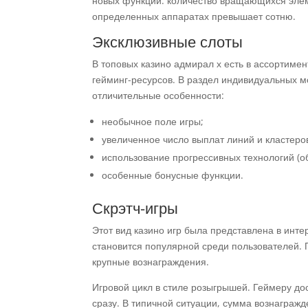
новых функций: количество вращающихся элем
определенных аппаратах превышает сотню.
Эксклюзивные слоты
В топовых казино адмирал х есть в ассортиме
гейминг-ресурсов. В раздел индивидуальных 
отличительные особенности:
необычное поле игры;
увеличенное число выплат линий и кластеро
использование прогрессивных технологий (
особенные бонусные функции.
Скрэтч-игры
Этот вид казино игр была представлена в инте
становится популярной среди пользователей. 
крупные вознаграждения.
Игровой цикл в стиле розыгрышей. Геймеру до
сразу. В типичной ситуации, сумма вознагражд