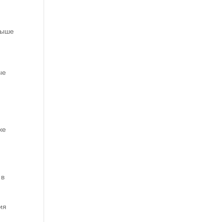
выше
ые
же
 в
ия