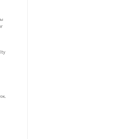
ны
or
lty
е
ок,