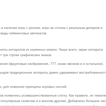
ь в наличии игры с риском, игры за столом с реальным дилером и
 виды гейминговых автоматов.
екты аппаратов из наземных казино. Чаще всего, экран аппарата
т три строки графических знаков.
ния (фруктовые изображения, 777, знаки звонков и и остальное).
аундов традиционные аппараты давно удерживают востребованност
р, для освоения принципы игровых сессий.
ов появились усовершенствованные слоты. Как правило, их темати
, популярным сюжетам и и многим другим). Добавлено большое чи