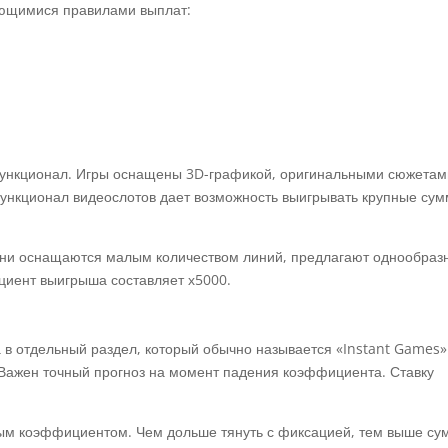
ающимися правилами выплат:
ункционал. Игры оснащены 3D-графикой, оригинальными сюжетам
ункционал видеослотов дает возможность выигрывать крупные су
Они оснащаются малым количеством линий, предлагают однообраз
иент выигрыша составляет х5000.
а в отдельный раздел, который обычно называется «Instant Games»
 Важен точный прогноз на момент падения коэффициента. Ставку
м коэффициентом. Чем дольше тянуть с фиксацией, тем выше су