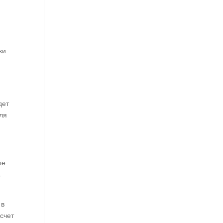
ки
дет
Для
ые
,
 в
счет