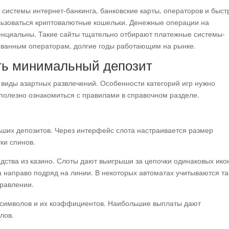
 системы интернет-банкинга, банковские карты, операторов и быс
льзоваться криптовалютные кошельки. Денежные операции на
нциальны. Такие сайты тщательно отбирают платежные системы-
ованным операторам, долгие годы работающим на рынке.
ать минимальный депозит
 виды азартных развлечений. Особенности категорий игр нужно
 полезно ознакомиться с правилами в справочном разделе.
ьших депозитов. Через интерфейс слота настраивается размер
ки спинов.
дства из казино. Слоты дают выигрыши за цепочки одинаковых ико
 направо подряд на линии. В некоторых автоматах учитываются т
равлении.
 символов и их коэффициентов. Наибольшие выплаты дают
лов.