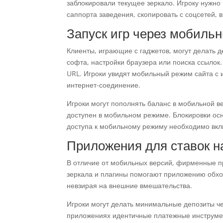
заблокировали текущее зеркало. Игроку нужно
саппорта заведения, скопировать с соцсетей, 
Запуск игр через мобиль
Клиенты, играющие с гаджетов, могут делать д
софта, настройки браузера или поиска ссылок.
URL. Игроки увидят мобильный режим сайта с
интернет-соединение.
Игроки могут пополнять баланс в мобильной ве
доступен в мобильном режиме. Блокировки осн
доступа к мобильному режиму необходимо вкл
Приложения для ставок 
В отличие от мобильных версий, фирменные п
зеркала и плагины помогают приложению обход
невзирая на внешние вмешательства.
Игроки могут делать минимальные депозиты че
приложениях идентичные платежные инструмент