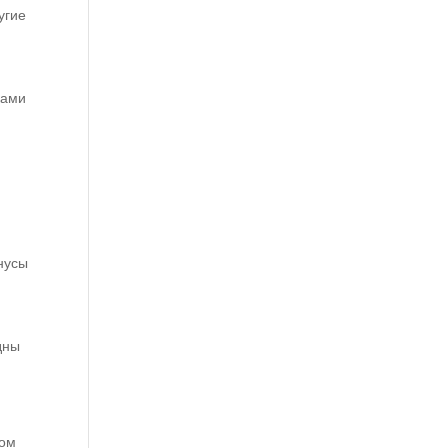
угие
ками
нусы
дны
том