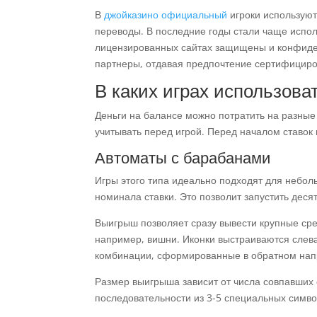
В
джойказино официальный
игроки используют
переводы. В последние годы стали чаще испо
лицензированных сайтах защищены и конфиде
партнеры, отдавая предпочтение сертифицир
В каких играх использов
Деньги на балансе можно потратить на разные
учитывать перед игрой. Перед началом ставок
Автоматы с барабанами
Игры этого типа идеально подходят для небол
номинала ставки. Это позволит запустить десят
Выигрыш позволяет сразу вывести крупные сре
например, вишни. Иконки выстраиваются слева
комбинации, сформированные в обратном нап
Размер выигрыша зависит от числа совпавших
последовательности из 3-5 специальных симво