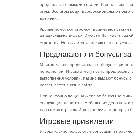
предполагают высокие ставки. В реальном врем
игры. Все игры ведут профессионально подго
времени.
Крупье помогают игрокам, принимают ставки 
на нескольких языках. Игрокам live casino не
стратегий. Навыки игрока влияют на его успех 
Предлагают ли бонусы з
Многие казино предоставляют бонусы при поп
пополнении. Игрокам могут быть предложены 
выполнения условий. Казино выдают бонусы с 
разрешается снять с сайта.
Новые казино чаще начисляют бонусы за мини
следующие депозиты. Небольшие депозиты ог
для самих игроков. Игроки получают щедрые б
Игровые привилегии
Игроки казино пользуются бонусами и привил