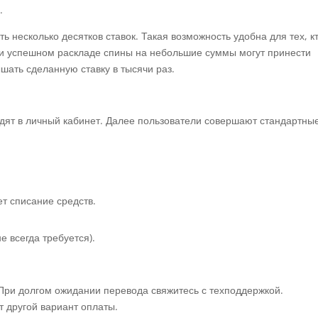
.
ь несколько десятков ставок. Такая возможность удобна для тех, к
При успешном раскладе спины на небольшие суммы могут принести
шать сделанную ставку в тысячи раз.
дят в личный кабинет. Далее пользователи совершают стандартны
ет списание средств.
 всегда требуется).
 При долгом ожидании перевода свяжитесь с техподдержкой.
 другой вариант оплаты.