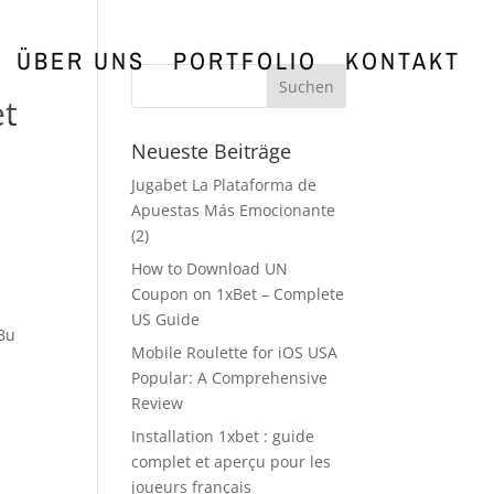
ÜBER UNS
PORTFOLIO
KONTAKT
et
Neueste Beiträge
Jugabet La Plataforma de
Apuestas Más Emocionante
(2)
How to Download UN
Coupon on 1xBet – Complete
US Guide
 Bu
Mobile Roulette for iOS USA
Popular: A Comprehensive
Review
Installation 1xbet : guide
complet et aperçu pour les
joueurs français