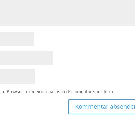
sem Browser für meinen nächsten Kommentar speichern.