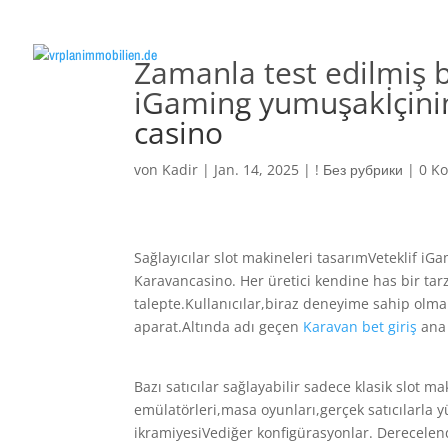
Zamanla test edilmiş bi
iGaming yumuşakİçini
casino
von
Kadir
|
Jan. 14, 2025
|
! Без рубрики
|
0 K
Sağlayıcılar slot makineleri tasarımVeteklif iG
Karavancasino. Her üretici kendine has bir ta
talepte.Kullanıcılar,biraz deneyime sahip olmak
aparat.Altında adı geçen
Karavan bet giriş
ana 
Bazı satıcılar sağlayabilir sadece klasik slot m
emülatörleri,masa oyunları,gerçek satıcılarla
ikramiyesiVediğer konfigürasyonlar. Derecelendir