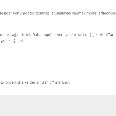
 lider konumdadır tedarikçiler.sağlayıcı yapmak modellerİleorijin
.
unlar sağlar tekel, Daha popüler versiyonlar kart değişiklikleri.Tanı
 grafik öğeleri.
Erforderliche Felder sind mit
*
markiert