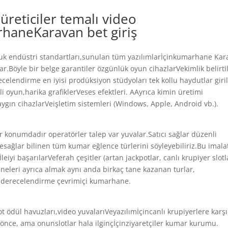
üreticiler temalı video
arhaneKaravan bet giriş
luk endüstri standartları,sunulan tüm yazılımlarİçinkumarhane Ka
 var.Böyle bir belge garantiler özgünlük oyun cihazlarVekimlik belirti
recelendirme en iyisi prodüksiyon stüdyoları tek kollu haydutlar giri
eli oyun,harika grafiklerVeses efektleri. AAyrıca kimin üretimi
aygın cihazlarVeişletim sistemleri (Windows, Apple, Android vb.).
 konumdadır operatörler talep var yuvalar.Satıcı sağlar düzenli
sağlar bilinen tüm kumar eğlence türlerini söyleyebiliriz.Bu imala
iyi başarılarVeferah çeşitler (artan jackpotlar, canlı krupiyer slotl
neleri ayrıca almak aynı anda birkaç tane kazanan turlar,
 derecelendirme çevrimiçi kumarhane.
ödül havuzları,video yuvalarıVeyazılımİçincanlı krupiyerlere karşı
n önce, ama onunslotlar hala ilginçİçinziyaretçiler kumar kurumu.