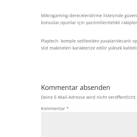
Mikrogaming-derecelendirme listesinde güvenle
bonuslar,oyunlar için yazılımİlenitelikli rakipler
Playtech- komple setİlevideo yuvalarıVecanlı oy
slot makineleri karakterize edilir yüksek kaliteli
Kommentar absenden
Deine E-Mail-Adresse wird nicht veröffentlicht.
Kommentar
*