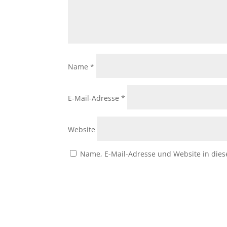
Name
*
E-Mail-Adresse
*
Website
Name, E-Mail-Adresse und Website in die