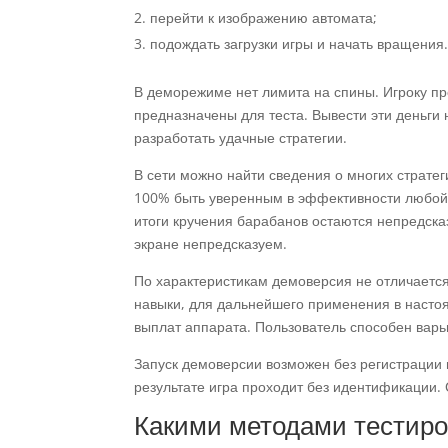
перейти к изображению автомата;
подождать загрузки игры и начать вращения
В деморежиме нет лимита на спины. Игроку пр
предназначены для теста. Вывести эти деньги 
разработать удачные стратегии.
В сети можно найти сведения о многих стратег
100% быть уверенным в эффективности любой 
итоги кручения барабанов остаются непредск
экране непредсказуем.
По характеристикам демоверсия не отличается
навыки, для дальнейшего применения в настоя
выплат аппарата. Пользователь способен варь
Запуск демоверсии возможен без регистрации 
результате игра проходит без идентификации. 
Какими методами тестиро