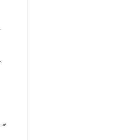
.
х
ной