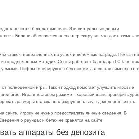
.
едоставляются бесплатные очки. Эти виртуальные деньги
нельзя. Баланс обновляется после перезагрузки, что дает возможн
иях ставок, направленных на успех и денежные награды. Нельзя н
из предложенных методик. Слоты работают благодаря ГСЧ, поэто
азуемыми. Цифры генерируются без системы, а состав символов на
 от полноценной игры. Такой подход помогает улучшить игровые
щей игре. Игра в тестовом режиме – хороший шанс проверить уро
ировать размеры ставок, анализируя реальную доходность слота.
на сайте. Игроку не нужно предоставлять личные сведения. В
Сведения о раундах и бетах не хранятся на сайте.
вать аппараты без депозита