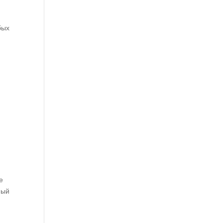
бых
е
ный