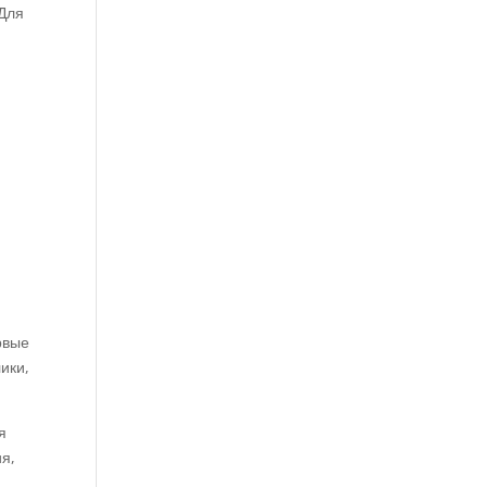
 Для
,
рвые
ики,
я
я,