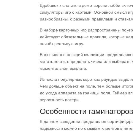
Вдобавок к слотам, в демо-версии лобби вклю
симуляторы игр с картами. Основной смысл иг
разнообразны, с разными правилами и ставкам
В наборе карточных игр распространены покер
действуют обязательные правила, которые над
начнёт реальную игру.
Большинство позиций коллекции представляют
метать кости, определять числа или выбирать
моментальная выплата.
Из числа популярных коротких раундов выделяе
Чем дольше объект на поле, тем больше итог
до ухода аппарата за границы поля. Геймер в
вероятность потери.
Особенности гаминаторов
В данном заведении представлен сертифициро
надежности можно по отзывам клиентов в инте