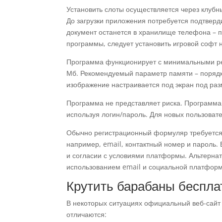
Установить слоты осуществляется через клубн
До загрузки приложения потребуется подтвер
документ останется в хранилище телефона – п
программы, следует установить игровой софт 
Программа функционирует с минимальными ре
Мб. Рекомендуемый параметр памяти – порядка
изображение настраивается под экран под раз
Программа не представляет риска. Программа т
используя логин/пароль. Для новых пользоват
Обычно регистрационный формуляр требуется 
например, email, контактный номер и пароль. 
и согласии с условиями платформы. Альтернат
использованием email и социальной платфор
Крутить барабаны беспла
В некоторых ситуациях официальный веб-сайт 
отличаются: