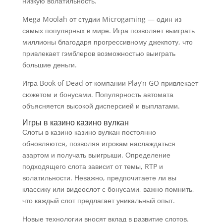
низкую волатильность.
Mega Moolah от студии Microgaming — один из
самых популярных в мире. Игра позволяет выиграть
миллионы благодаря прогрессивному джекпоту, что
привлекает гэмблеров возможностью выиграть
большие деньги.
Игра Book of Dead от компании Play’n GO привлекает
сюжетом и бонусами. Популярность автомата
объясняется высокой дисперсией и выплатами.
Игры в казино казино вулкан
Слоты в казино казино вулкан постоянно
обновляются, позволяя игрокам наслаждаться
азартом и получать выигрыши. Определение
подходящего слота зависит от темы, RTP и
волатильности. Неважно, предпочитаете ли вы
классику или видеослот с бонусами, важно помнить,
что каждый слот предлагает уникальный опыт.
Новые технологии вносят вклад в развитие слотов.