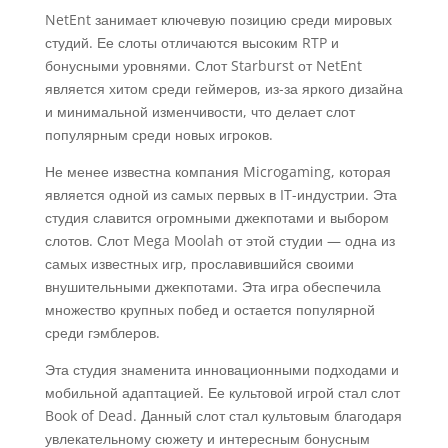
NetEnt занимает ключевую позицию среди мировых
студий. Ее слоты отличаются высоким RTP и
бонусными уровнями. Слот Starburst от NetEnt
является хитом среди геймеров, из-за яркого дизайна
и минимальной изменчивости, что делает слот
популярным среди новых игроков.
Не менее известна компания Microgaming, которая
является одной из самых первых в IT-индустрии. Эта
студия славится огромными джекпотами и выбором
слотов. Слот Mega Moolah от этой студии — одна из
самых известных игр, прославившийся своими
внушительными джекпотами. Эта игра обеспечила
множество крупных побед и остается популярной
среди гэмблеров.
Эта студия знаменита инновационными подходами и
мобильной адаптацией. Ее культовой игрой стал слот
Book of Dead. Данный слот стал культовым благодаря
увлекательному сюжету и интересным бонусным