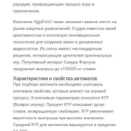
раундам, превращающим процесс игры в
приключение.
Компания Yggdrasil также занимает важное место на
рынке азартных развлечений. Студия известна своей
креативностью и использует инновационные
технологии для создания ярких и динамичных
видеослотов. Их слоты имеют нестандартные
решения, интересующие ценителей оригинальных
игр. Популярный аппарат Сакура Фортуна
предлагает выигрыш до х100000 от ставки.
Характеристики и свойства автоматов
При подборе автомата необходимо учитывать
ключевые свойства, которые влияют на игровой
процесс. К ключевым параметрам относится RTP
(Возврат игроку). Процент RTP описывает долю
ставок, возвращаемую гэмблерам. RTP увеличивает
вероятность выигрыша при высоких значениях.
Средний RTP для автоматов варьируется в пределах