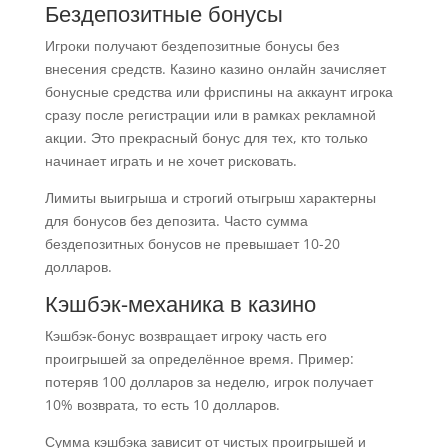
Бездепозитные бонусы
Игроки получают бездепозитные бонусы без
внесения средств. Казино казино онлайн зачисляет
бонусные средства или фриспины на аккаунт игрока
сразу после регистрации или в рамках рекламной
акции. Это прекрасный бонус для тех, кто только
начинает играть и не хочет рисковать.
Лимиты выигрыша и строгий отыгрыш характерны
для бонусов без депозита. Часто сумма
бездепозитных бонусов не превышает 10-20
долларов.
Кэшбэк-механика в казино
Кэшбэк-бонус возвращает игроку часть его
проигрышей за определённое время. Пример:
потеряв 100 долларов за неделю, игрок получает
10% возврата, то есть 10 долларов.
Сумма кэшбэка зависит от чистых проигрышей и